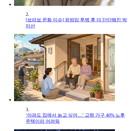
2.
[브라보 문화 이슈] 유방암 투병 후 더 단단해진 박
미선
3.
‘아파도 집에서 늙고 싶어…’ 고령 가구 40% 노후
주택이라 어려워