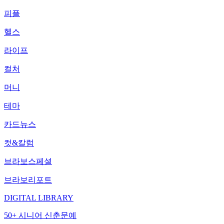
피플
헬스
라이프
컬처
머니
테마
카드뉴스
컷&칼럼
브라보스페셜
브라보리포트
DIGITAL LIBRARY
50+ 시니어 신춘문예