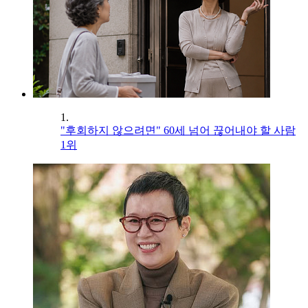
1.
"후회하지 않으려면" 60세 넘어 끊어내야 할 사람
1위