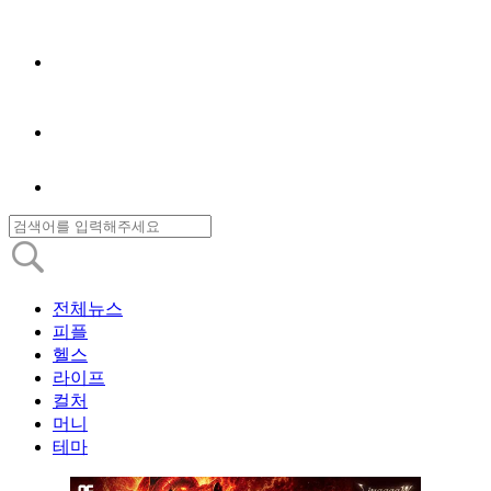
전체뉴스
피플
헬스
라이프
컬처
머니
테마