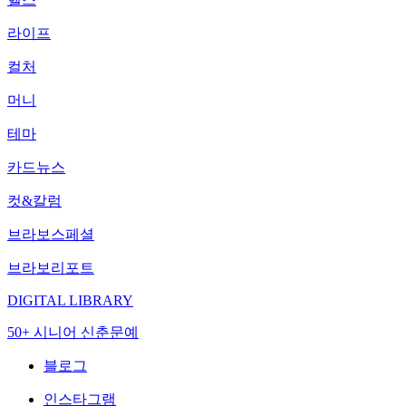
라이프
컬처
머니
테마
카드뉴스
컷&칼럼
브라보스페셜
브라보리포트
DIGITAL LIBRARY
50+ 시니어 신춘문예
블로그
인스타그램