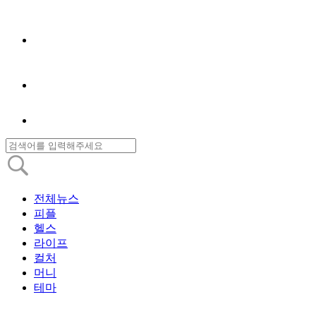
전체뉴스
피플
헬스
라이프
컬처
머니
테마