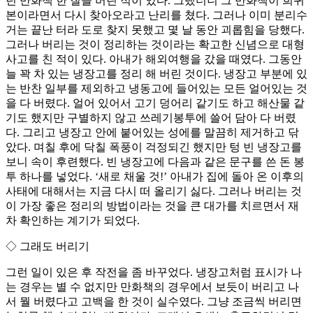
던 만화책 한 질을 버린 적이 있다. 그랬더니 그 만화책이 희귀
본이라면서 다시 찾아오라고 난리를 쳤다. 그러나 이미 분리수
거는 끝난 터라 도로 찾지 못했고 몇 날 동안 괴롭힘을 당했다.
그러나 버리는 것이 정리하는 것이라는 확고한 신념으로 대형
사고를 친 적이 있다. 아내가 해외여행을 갔을 때였다. 그동안
늘 꽉 차 있는 냉장고를 정리 해 버린 것이다. 냉장고 부분에 있
는 반찬 일부를 제외하고 냉동고에 들어있는 모든 얼어있는 것
을 다 버렸다. 얼어 있어서 고기 덩어리 같기도 하고 해산물 같
기도 했지만 구별하지 않고 쓰레기봉투에 쓸어 담아 다 버렸
다. 그리고 냉장고 안에 붙어있는 성에를 말끔히 제거하고 닦
았다. 며칠 후에 닥칠 폭풍이 걱정되긴 했지만 텅 빈 냉장고를
보니 속이 후련했다. 빈 냉장고에 다음과 같은 문구를 쓴 돈 봉
투 하나를 넣었다. ‘새로 채울 것!’ 아내가 집에 돌아 온 이후의
사태에 대해서는 지금 다시 떠 올리기 싫다. 그러나 버리는 것
이 가장 좋은 정리의 방법이라는 것을 큰 대가를 치르면서 재
차 확인하는 계기가 되었다.
◇ 그래도 버리기
그런 일이 있은 후 작전을 좀 바꾸었다. 냉장고처럼 표시가 나
는 경우는 별 수 없지만 만화책의 경우에서 보듯이 버리고 나
서 뭘 버렸다고 고백을 한 것이 실수였다. 그냥 조금씩 버리면