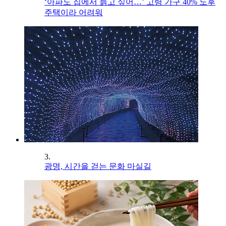
‘아파도 집에서 늙고 싶어…’ 고령 가구 40% 노후
주택이라 어려워
3.
광명, 시간을 걷는 문화 마실길