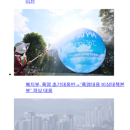
미선
복지부, 폭염 초기대응반→‘폭염대응 비상대책본
부’ 격상 대응