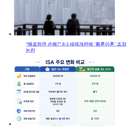
“해로하면 손해?” 8·3 세제개편에 ‘황혼이혼’ 조장
논란