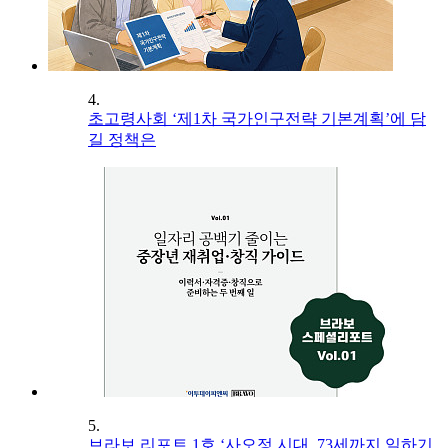
4.
초고령사회 ‘제1차 국가인구전략 기본계획’에 담
길 정책은
5.
브라보 리포트 1호 ‘사오정 시대, 73세까지 일하기