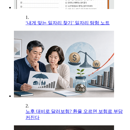
1.
‘내게 맞는 일자리 찾기’ 일자리 탐험 노트
2.
노후 대비로 달러보험? 환율 오르면 보험료 부담
커진다