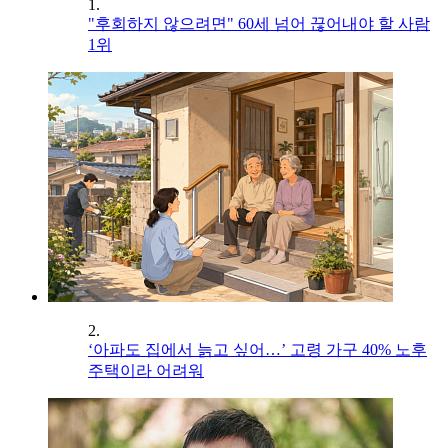
1.
"후회하지 않으려면" 60세 넘어 끊어내야 할 사람
1위
2.
‘아파도 집에서 늙고 싶어…’ 고령 가구 40% 노후
주택이라 어려워