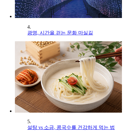
4.
광명, 시간을 걷는 문화 마실길
5.
설탕 vs 소금, 콩국수를 건강하게 먹는 법