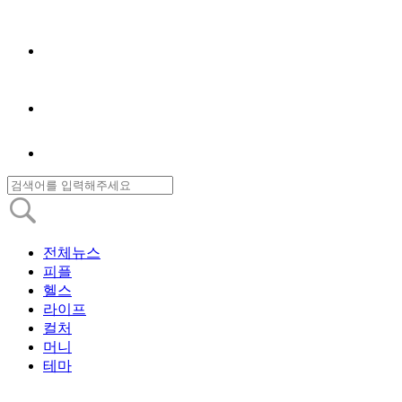
전체뉴스
피플
헬스
라이프
컬처
머니
테마