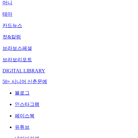
머니
테마
카드뉴스
컷&칼럼
브라보스페셜
브라보리포트
DIGITAL LIBRARY
50+ 시니어 신춘문예
블로그
인스타그램
페이스북
유튜브