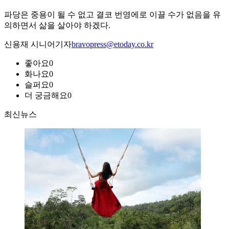
파당은 중용이 될 수 없고 결코 번영에로 이끌 수가 없음을 유
의하면서 삶을 살아야 하겠다.
신용재 시니어기자
bravopress@etoday.co.kr
좋아요
0
화나요
0
슬퍼요
0
더 궁금해요
0
최신뉴스