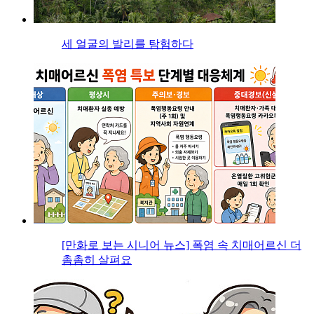
세 얼굴의 발리를 탐험하다
[만화로 보는 시니어 뉴스] 폭염 속 치매어르신 더
촘촘히 살펴요