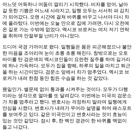
어느덧 어둑하니 어둠이 깔리기 시작했다. 비자를 얻어, 날아
갈 듯한 기쁨은 어느새 사라지고, 일행 모두는 서서히 파 김치
가 되어갔다. 오랜 시간에 걸쳐 바퀴를 바꾸고 나서야 다시 차
에 올라탔다. 이번에는 오늘 안으로 집에 가려면, 다시 오전에
온 길로 가는 수밖에 없었다. 멕시코 브로커는 여지 저기 연락
을 취하며 안절부절 난리가 아니었다.
드디어 국경 가까이로 왔다. 일행들은 몸은 피곤해졌으나 불안
한 마음을 조아리며 눈이 초롱 초롱 해진다. 창밖으로는 오토
바이를 탄 검은색의 멕시코인들이 요란한 질주를 하며 길거리
에 하나 가득하다. 모두가 집을 향해, 하루의 일을 마치고 퇴근
을 하는 시간이었다. 검문소 앞에서 차가 멈추었다. 멕시코 브
로커가 내려 한참 동안 힘든 수습을 하는 것 같았다.
웬일인가. 별문제 없이 통과를 시켜주는 것이다. 모두가 다행
이라는 생각으로 얼마를 또 달려갔다. 이번에는 미국의 검문소
가 차를 멈추라고 했다. 변호사는 걱정하지 말라며 일행에게
안심을 시켰다. 변호사가 내려가 무어라 설명을 하며 패스포트
를 보여주고 있다. 같은 미국인이고 변호사라는 것이 효능이
있는 것만 같았다. 잠시 후, 한 백인 경관이 한 바퀴를 맥없이
돌고 나갔다.