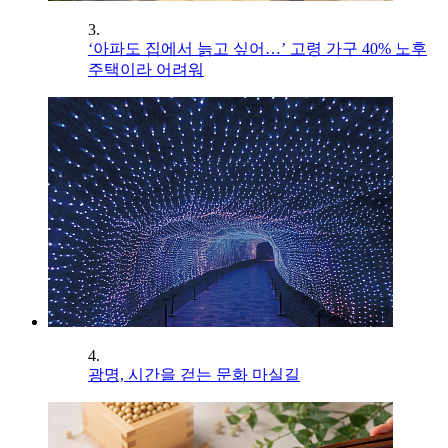
3.
‘아파도 집에서 늙고 싶어…’ 고령 가구 40% 노후
주택이라 어려워
4.
광명, 시간을 걷는 문화 마실길