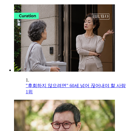
1.
"후회하지 않으려면" 60세 넘어 끊어내야 할 사람
1위