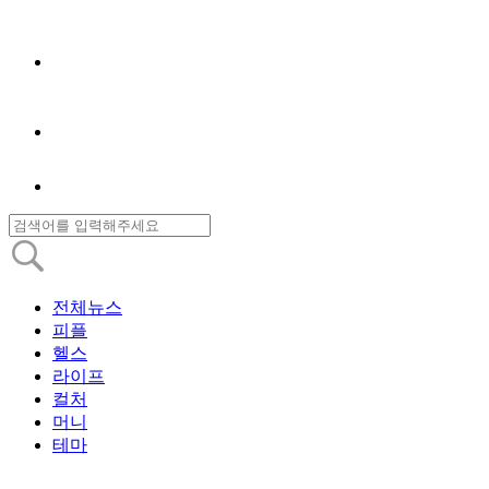
전체뉴스
피플
헬스
라이프
컬처
머니
테마