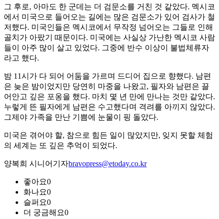
그 후로, 아마도 한 군데는 더 검문소를 거친 것 같았다. 멕시코
에서 미국으로 들어오는 길에는 많은 검문소가 있어 검사가 철
저했다. 미국인들은 멕시코에서 무작정 넘어오는 그들로 인해
골치가 아팠기 때문이다. 미국에는 사실상 가난한 멕시코 사람
들이 아주 많이 살고 있었다. 그중에 반수 이상이 불법체류자
라고 했다.
밤 11시가 다 되어 어둠을 가르며 드디어 집으로 향했다. 남편
은 늦은 밤이었지만 당연히 마중을 나왔고, 필자와 남편은 끌
어안고 깊은 포옹을 했다. 마치 몇 년 만에 만나는 것만 같았다.
누렇게 뜬 필자에게 남편은 수고했다며 격려를 아끼지 않았다.
그제야 가족을 만난 기쁨에 눈물이 핑 돌았다.
미국은 겪어야 할, 참으로 힘든 일이 많았지만, 잊지 못할 체험
의 세계는 또 깊은 추억이 되었다.
양복희 시니어기자
bravopress@etoday.co.kr
좋아요
0
화나요
0
슬퍼요
0
더 궁금해요
0