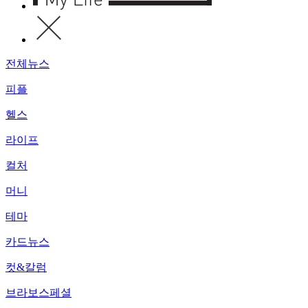
전체뉴스
피플
헬스
라이프
컬처
머니
테마
카드뉴스
컷&칼럼
브라보스페셜