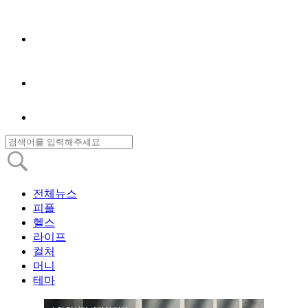
전체뉴스
피플
헬스
라이프
컬처
머니
테마