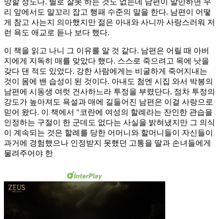
망할 정도다. 별로 잘못 하는 것도 없는데 남편이 말만하면 우
리 앞에서도 말꼬리 잡고 행패 수준의 말을 한다. 남편이 어떻
게 참고 사는지 의아했지만 젊은 아내와 사니까 사랑스러워 저
런 욕도 애교로 듣나 보다 했다.
이 책을 읽고 나니 그 이유를 알 것 같다. 남편은 어릴 때 아버
지에게 지독히 매를 맞았다 했다. 스스로 죽으려고 목에 낫을
갖다 댄 적도 있었다. 강한 사람에게는 비굴하게 죽어지내는
것이 몸에 밴 습성이 된 것이다. 아내도 첨엔 시집 와서 박봉의
남편에 시동생 여럿 건사하느라 투정을 부렸단다. 점차 투정의
강도가 높아져도 욕설과 매에 길들어진 남편은 이걸 사랑으로
믿어 왔다. 이 책에서 "코란에 여성의 할례라는 잔인한 관습을
인정하는 구절이 한 군데도 없다는 사실을 밝혀냈지만 그 의식
이 계속되는 것은 할례를 당한 어머니와 할머니들이 자신들이
과거에 경험했으나 인정받지 못했던 고통을 딸과 손녀들에게
물려주어야 한