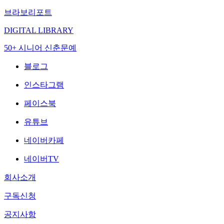
브라보리포트
DIGITAL LIBRARY
50+ 시니어 신춘문예
블로그
인스타그램
페이스북
유튜브
네이버카페
네이버TV
회사소개
구독신청
공지사항