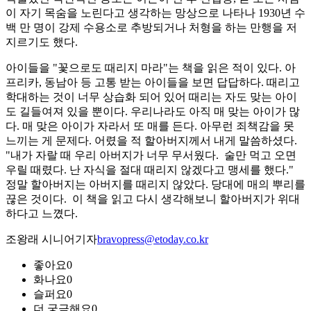
이 자기 목숨을 노린다고 생각하는 망상으로 나타나 1930년 수
백 만 명이 강제 수용소로 추방되거나 처형을 하는 만행을 저
지르기도 했다.
아이들을 "꽃으로도 때리지 마라"는 책을 읽은 적이 있다. 아
프리카, 동남아 등 고통 받는 아이들을 보면 답답하다. 때리고
학대하는 것이 너무 상습화 되어 있어 때리는 자도 맞는 아이
도 길들여져 있을 뿐이다. 우리나라도 아직 매 맞는 아이가 많
다. 매 맞은 아이가 자라서 또 매를 든다. 아무런 죄책감을 못
느끼는 게 문제다. 어렸을 적 할아버지께서 내게 말씀하셨다.
"내가 자랄 때 우리 아버지가 너무 무서웠다. 술만 먹고 오면
우릴 때렸다. 난 자식을 절대 때리지 않겠다고 맹세를 했다."
정말 할아버지는 아버지를 때리지 않았다. 당대에 매의 뿌리를
끊은 것이다. 이 책을 읽고 다시 생각해보니 할아버지가 위대
하다고 느꼈다.
조왕래 시니어기자
bravopress@etoday.co.kr
좋아요
0
화나요
0
슬퍼요
0
더 궁금해요
0