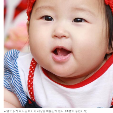
▲맑고 밝게 자라는 아이가 세상을 아름답게 한다. (조왈래 동년기자)