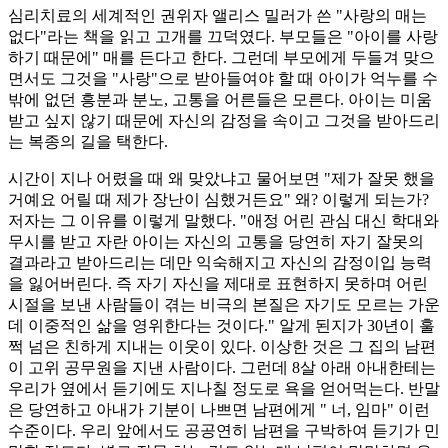
심리치료의 세계적인 권위자 앨리스 밀러가 쓴 "사랑의 매는
없다"라는 책을 읽고 고개를 끄덕였다. 부모들은 "아이를 사랑
하기 때문에" 매를 든다고 한다. 그런데 부모에게 두들겨 맞으
면서도 그것을 "사랑"으로 받아들여야 할 때 아이가 억누를 수
밖에 없던 흥분과 분노, 고통을 어른들은 모른다. 아이는 미움
받고 싶지 않기 때문에 자신의 감정을 속이고 그것을 받아드리
는 복종의 길을 택한다.
시간이 지나 어렸을 때 왜 맞았냐고 물어보면 "제가 잘못 했을
거예요 어릴 때 제가 장난이 심했거든요" 왜? 이렇게 되는가?
저자는 그 이유를 이렇게 말했다. "애정 어린 관심 대신 학대와
무시를 받고 자란 아이는 자신의 고통을 당연히 자기 잘못의
결과라고 받아드리는 데만 익숙해지고 자신의 감정이입 능력
을 잃어버린다. 즉 자기 자신을 제대로 표현하지 못하며 어린
시절을 보낸 사람들이 겪는 비극의 본질은 자기도 모르는 가운
데 이중적인 삶을 영위한다는 것이다." 알게 된지가 30년이 훌
쩍 넘은 친하게 지내는 이웃이 있다. 이상한 것은 그 집의 남편
이 고위 공무원을 지낸 사람이다. 그런데 8살 아래 아내한테는
우리가 옆에서 듣기에도 지나칠 정도로 욕을 얻어먹는다. 반말
은 당연하고 아내가 기분이 나쁘면 남편에게 " 너, 임마" 이런
수준이다. 우리 앞에서도 공공연히 남편을 구박하여 듣기가 민