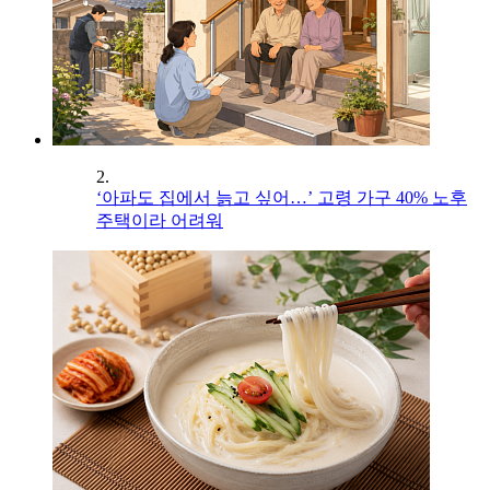
2.
‘아파도 집에서 늙고 싶어…’ 고령 가구 40% 노후
주택이라 어려워