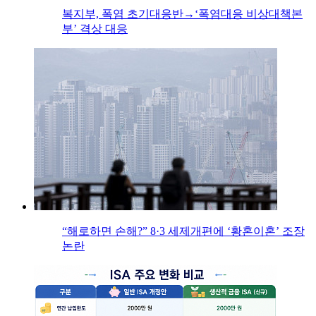
복지부, 폭염 초기대응반→‘폭염대응 비상대책본
부’ 격상 대응
“해로하면 손해?” 8·3 세제개편에 ‘황혼이혼’ 조장
논란