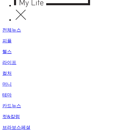
전체뉴스
피플
헬스
라이프
컬처
머니
테마
카드뉴스
컷&칼럼
브라보스페셜