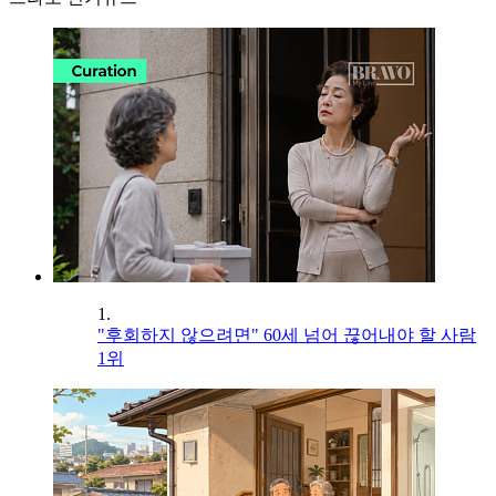
1.
"후회하지 않으려면" 60세 넘어 끊어내야 할 사람
1위