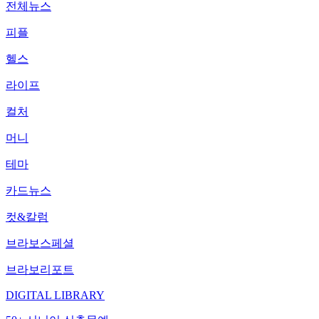
전체뉴스
피플
헬스
라이프
컬처
머니
테마
카드뉴스
컷&칼럼
브라보스페셜
브라보리포트
DIGITAL LIBRARY