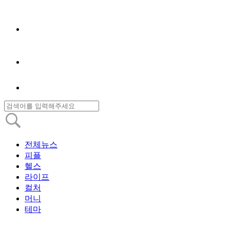
전체뉴스
피플
헬스
라이프
컬처
머니
테마