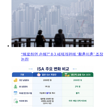
“해로하면 손해?” 8·3 세제개편에 ‘황혼이혼’ 조장
논란