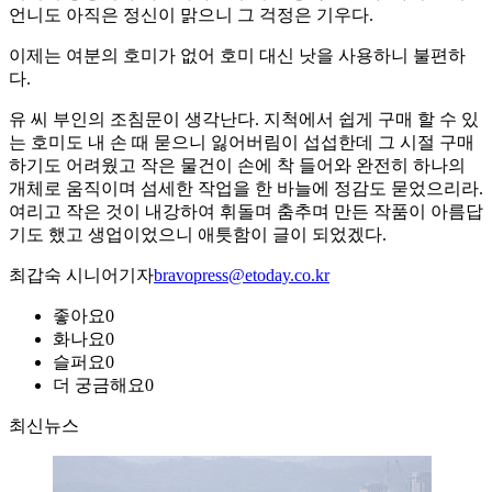
언니도 아직은 정신이 맑으니 그 걱정은 기우다.
이제는 여분의 호미가 없어 호미 대신 낫을 사용하니 불편하
다.
유 씨 부인의 조침문이 생각난다. 지척에서 쉽게 구매 할 수 있
는 호미도 내 손 때 묻으니 잃어버림이 섭섭한데 그 시절 구매
하기도 어려웠고 작은 물건이 손에 착 들어와 완전히 하나의
개체로 움직이며 섬세한 작업을 한 바늘에 정감도 묻었으리라.
여리고 작은 것이 내강하여 휘돌며 춤추며 만든 작품이 아름답
기도 했고 생업이었으니 애틋함이 글이 되었겠다.
최갑숙 시니어기자
bravopress@etoday.co.kr
좋아요
0
화나요
0
슬퍼요
0
더 궁금해요
0
최신뉴스