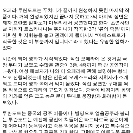
오페라 투란도트는 푸치니가 끝까지 완성하지 못한 마지막 작
품이다. 거의 완성되었지만 끝내지 못하고 3막 마지막 장면은
제자 프란코 알파노가 마무리해서 공연했다고 한다. 초연하던
날 지휘자 토스카니니는 푸치니가 작곡한 3막 ‘류의 죽음’까지
지휘한 후 지휘봉을 놓고 관객에게 돌아서서 “마에스트로가
작곡한 것은 이 부분까지 입니다.” 라고 했다는 유명한 일화가
있다.
시간이 되어 영화가 시작되었다. 직접 오페라에 온 것처럼 극
장 무대가 보였고 수많은 관중이 3층, 4층까지 꽉 찬 공연장이
나왔다. 여성 해설자가 나와 이 오페라에 관해 설명하는 형식
으로 진행되었는데 많은 인원의 오케스트라와 지휘자가 소개
되고 드디어 영화 속에서 막이 올랐다. 직접 공연한 무대를 찍
은 작품으로 오페라의 규모가 엄청났다. 중국이 배경이라 동양
의 기와를 얹은 크고 높은 문이 무대로 웅장함과 화려함이 돋
보였다.
투란도트는 중국의 공주 이름이다. 별명으로 얼음공주라 불리
는 투란도트는 예전에 궁전에 쳐들어온 타르타르국 젊은이에
게 어머니가 능욕당하고 죽은 악몽을 떨치지 못하고 복수심으
로 남성을 혐오하고 결혼을 기피한다. 그런데도 아름다운 투란