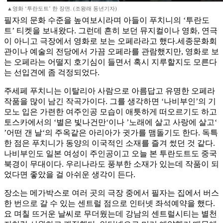
▲영화 ‘투란도트’ 한 장면. (조왕래 동년기자)
필자의 문화 수준을 높여보시라며 아들이 푸치니의 ‘투란도
트’ 티켓을 보내왔다. 그런데 흔히 보던 뮤지컬이나 영화, 연극
이 아니고 극장에서 영화로 보는 오페라라고 했다.세종문화회
관이나 예술의 전당에서 가끔 오페라를 관람했지만, 영화로 보
는 오페라는 어떨지 호기심이 들면서 혹시 지루할지도 모른다
는 선입견에 좀 걱정되었다.
주세페 푸치니는 이탈리아 사람으로 아름답고 유명한 오페라
작품을 많이 남긴 작곡가이다. 그를 생각하면 ‘나비부인’의 기
모노 입은 가련한 여주인공 모습이 애틋하게 떠오르기도 하고
토스카에서의 ‘별은 빛나건만‘이나 ’노래에 살고 사랑에 살고‘
’어떤 갠 날‘의 주옥같은 아리아가 귓가를 맴돌기도 한다. 독특
한 점은 푸치니가 동양의 이국적인 소재를 즐겨 썼던 것 같다.
나비부인도 일본 여성이 주인공이고 오늘 본 투란도트도 중국
북경이 무대이다. 우리나라도 풍부한 소재가 있는데 작품이 되
었다면 좋았을 걸 아쉬운 생각이 든다.
장소는 메가박스로 여러 곳의 극장 중에서 필자는 집에서 버스
한 번으로 갈 수 있는 센트럴 점으로 인터넷 좌석예약을 했다.
요 며칠 뜨거운 날씨로 무더웠는데 강남의 센트럴시티는 별천