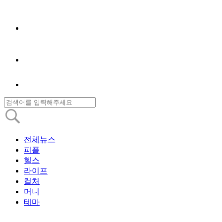
전체뉴스
피플
헬스
라이프
컬처
머니
테마