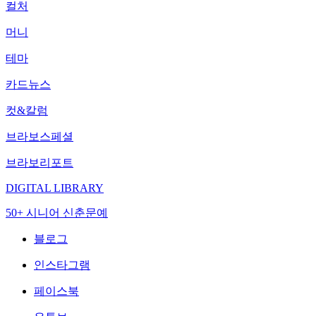
컬처
머니
테마
카드뉴스
컷&칼럼
브라보스페셜
브라보리포트
DIGITAL LIBRARY
50+ 시니어 신춘문예
블로그
인스타그램
페이스북