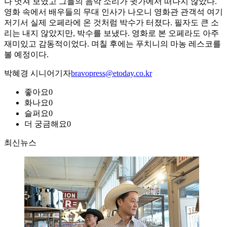
나 멋져 보였고 그들의 음악 소리가 귓가에서 떠나지 않았다.
영화 속에서 배우들의 무대 인사가 나오니 영화관 관객석 여기
저기서 실제 오페라에 온 것처럼 박수가 터졌다. 필자도 큰 소
리는 내지 않았지만, 박수를 보냈다. 영화로 본 오페라도 아주
재미있고 감동적이었다. 며칠 후에는 푸치니의 마농 레스코를
볼 예정이다.
박혜경 시니어기자
bravopress@etoday.co.kr
좋아요
0
화나요
0
슬퍼요
0
더 궁금해요
0
최신뉴스