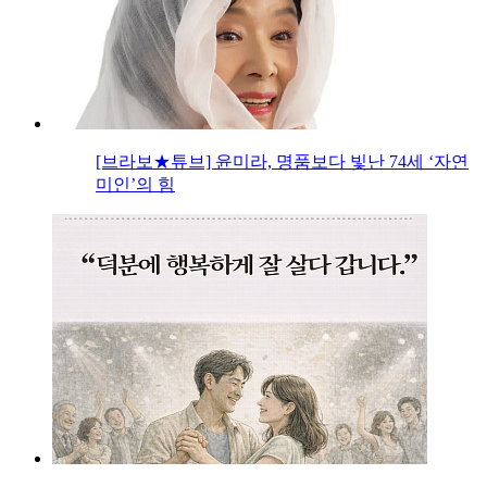
[브라보★튜브] 윤미라, 명품보다 빛난 74세 ‘자연
미인’의 힘