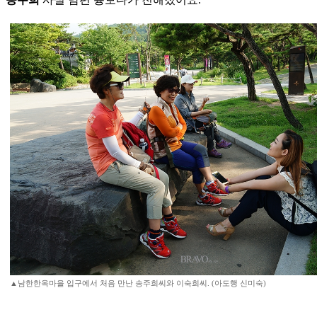
▲남한한옥마을 입구에서 처음 만난 송주희씨와 이숙희씨. (아도행 신미숙)