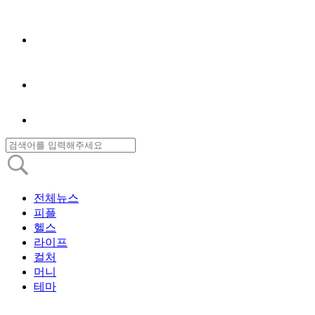
전체뉴스
피플
헬스
라이프
컬처
머니
테마