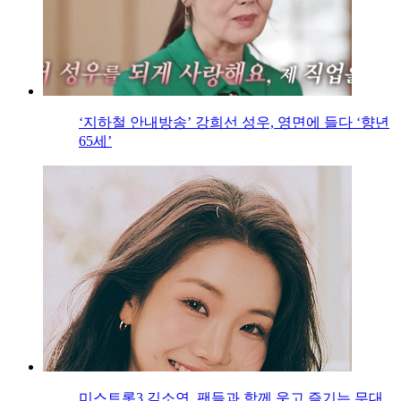
‘지하철 안내방송’ 강희선 성우, 영면에 들다 ‘향년
65세’
미스트롯3 김소연, 팬들과 함께 웃고 즐기는 무대