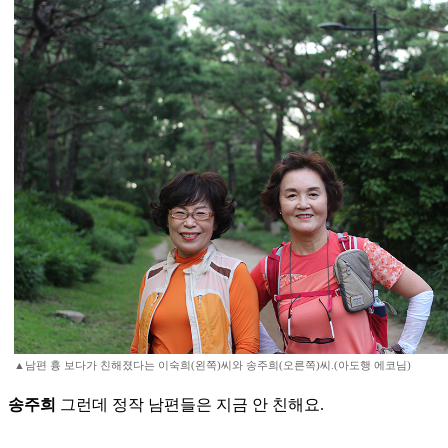
▲남편 흉 보다가 친해졌다는 이숙희(왼쪽)씨와 송주희(오른쪽)씨.(아도행 에코님)
송주희
그런데 정작 남편들은 지금 안 친해요.