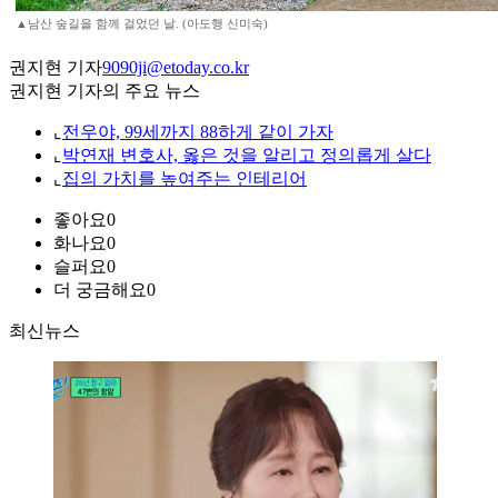
▲남산 숲길을 함께 걸었던 날. (아도행 신미숙)
권지현 기자
9090ji@etoday.co.kr
권지현 기자의 주요 뉴스
⌞
전우야, 99세까지 88하게 같이 가자
⌞
박연재 변호사, 옳은 것을 알리고 정의롭게 살다
⌞
집의 가치를 높여주는 인테리어
좋아요
0
화나요
0
슬퍼요
0
더 궁금해요
0
최신뉴스