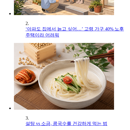
2.
‘아파도 집에서 늙고 싶어…’ 고령 가구 40% 노후
주택이라 어려워
3.
설탕 vs 소금, 콩국수를 건강하게 먹는 법