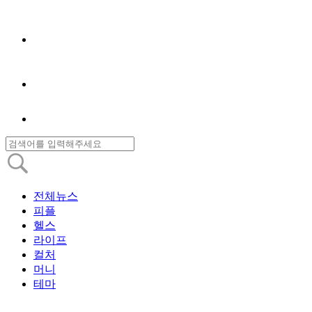
전체뉴스
피플
헬스
라이프
컬처
머니
테마