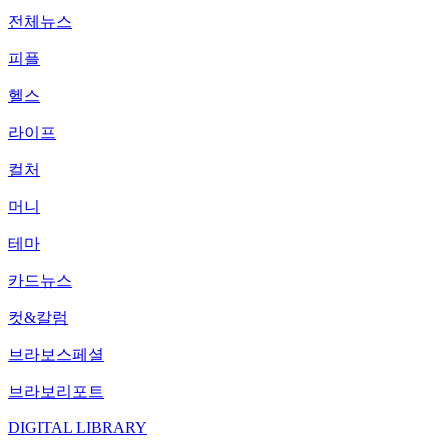
전체뉴스
피플
헬스
라이프
컬처
머니
테마
카드뉴스
컷&칼럼
브라보스페셜
브라보리포트
DIGITAL LIBRARY