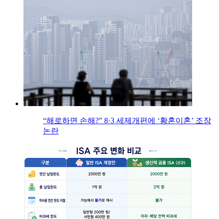
“해로하면 손해?” 8·3 세제개편에 ‘황혼이혼’ 조장
논란