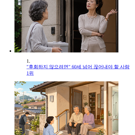
1.
"후회하지 않으려면" 60세 넘어 끊어내야 할 사람
1위