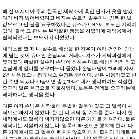
해 전 버지니아 주의 한국인 세탁소에 흑인 판사가 옷을 맡겼
다가 바지 잃어버렸다고 바지는 슈트의 일부이니 양복 한 벌
값으로 10만 불을 요구하였다는 뉴스가 CNN에 보도된 기억이
있다. 결국 그 판사는 부적절한 행동을 하였기에 재임용에서
탈락되었다는 보도까지 나왔었다.
세탁소를 할 때 내 실수로 배상을 한 경우가 여러 건인데 인상
에 남는 것이 유대인 손님과의 거래다. 셔스가 세탁과정에서
찢어졌다 확실한 실수라 손님이 원하는 대로 배상하리라 하고
손님에게 얼마를 요구하느냐 물었다 손님대답이 “$40에 사서
2년 사용했으니 평균셔스 수명은 4년이다. 반은 사용하였고 반
만 주면 되겠다 20불이면 충분하다” 내가 생각하여도 적절한
요구라 얼른 현금으로 지불하였다. 보통은 전액을 요구하는데
페어하다는 생각을 했다.
다른 여자 손님은 세탁물에 특별한 얼룩이 있고 그 얼룩이 세
탁으로 빠지지 않았다. 한 번 더 세탁 할 기회를 준다. 다시 한
세탁에서도 얼룩이 빠지지않으면 다른 가게로 가져간다. 물론
세탁비는 지불하지 않는다. 얼룩이 빠졌으면 행복해 한다. 다
른 가게에서도 그 얼룩이 빠지지않으면 다시 필자의 가게로 온
다. “다른 가게에서도 빠지지 않았으니 이 얼룩은 세탁으로 빠