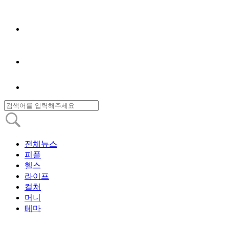
전체뉴스
피플
헬스
라이프
컬처
머니
테마