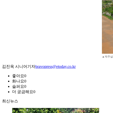
▲제주살
김진옥 시니어기자
bravopress@etoday.co.kr
좋아요
0
화나요
0
슬퍼요
0
더 궁금해요
0
최신뉴스