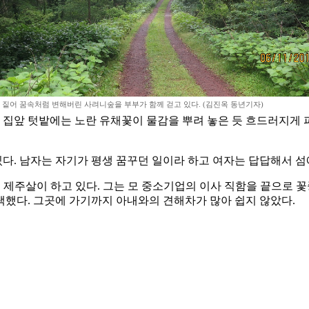
 짙어 꿈속처럼 변해버린 사려니숲을 부부가 함께 걷고 있다. (김진옥 동년기자)
 집앞 텃밭에는 노란 유채꽃이 물감을 뿌려 놓은 듯 흐드러지게 피
. 남자는 자기가 평생 꿈꾸던 일이라 하고 여자는 답답해서 섬
터 제주살이 하고 있다. 그는 모 중소기업의 이사 직함을 끝으로
택했다. 그곳에 가기까지 아내와의 견해차가 많아 쉽지 않았다.