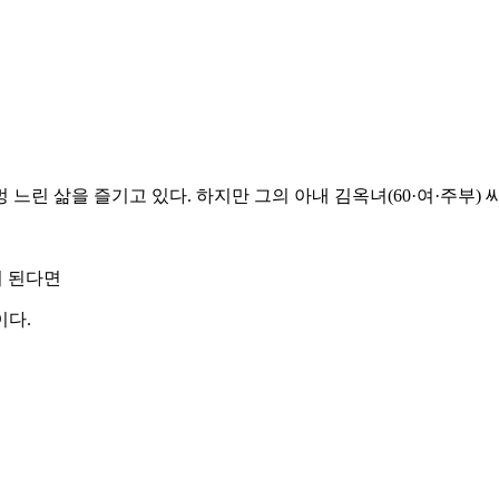
느린 삶을 즐기고 있다. 하지만 그의 아내 김옥녀(60·여·주부) 
이 된다면
이다.