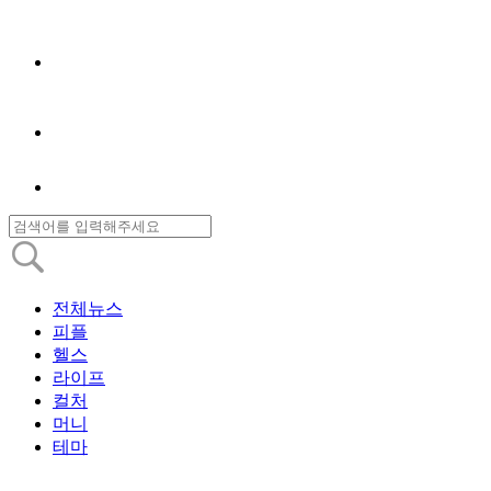
전체뉴스
피플
헬스
라이프
컬처
머니
테마