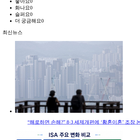
좋아요
0
화나요
0
슬퍼요
0
더 궁금해요
0
최신뉴스
“해로하면 손해?” 8·3 세제개편에 ‘황혼이혼’ 조장 