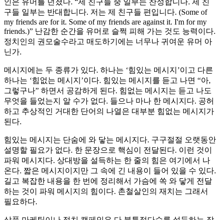
인은 유머를 던졌다. “제 친구들 중 일부는 찬성합니다. 제 친
구들 일부는 반대합니다. 저는 제 친구들 편입니다. (Some of
my friends are for it. Some of my friends are against it. I'm for my
friends.)” 난감한 순간을 유머로 슬쩍 피해 가는 것도 능력이다.
정치인의 권모술수라고 매도하기에는 너무나 귀여운 유머 아
닌가.
메시지에는 두 종류가 있다. 하나는 ‘힘있는 메시지’이고 다른
하나는 ‘힘없는 메시지’이다. 힘있는 메시지를 듣고 나면 “아,
그렇구나” 하면서 공감하게 된다. 힘없는 메시지는 듣고 나도
무엇을 들었는지 알 수가 없다. 들으나 마나 한 메시지다. 공허
하고 추상적인 거대한 단어의 나열은 대부분 힘없는 메시지가
된다.
힘있는 메시지는 단숨에 와 닿는 메시지다. 구구절절 오랫동안
설명할 필요가 없다. 한 문장으로 핵심이 전달된다. 이런 것이
파워 메시지다. 상대방을 설득하는 한 줄의 힘은 여기에서 나
온다. 짧은 메시지이지만 그 속에 긴 내용이 들어 있을 수 있다.
길고 복잡한 내용을 한 번에 정리해서 가슴에 쏙 와 닿게 전달
하는 것이 파워 메시지의 힘이다. 촌철살인의 재치는 그래서
필요하다.
상품 마케팅이나 정치 캠페인은 다 불특정다수를 설득하는 작