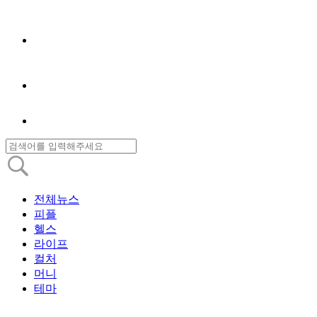
전체뉴스
피플
헬스
라이프
컬처
머니
테마