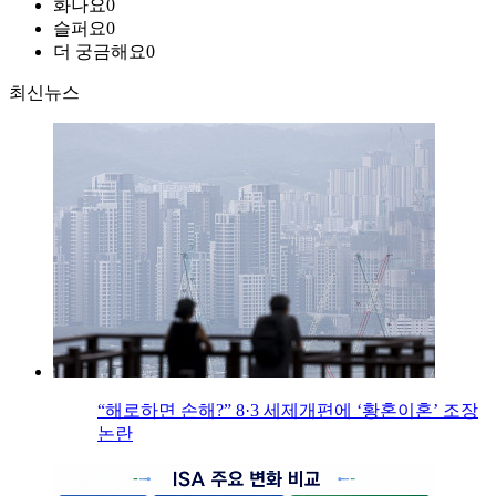
화나요
0
슬퍼요
0
더 궁금해요
0
최신뉴스
“해로하면 손해?” 8·3 세제개편에 ‘황혼이혼’ 조장
논란