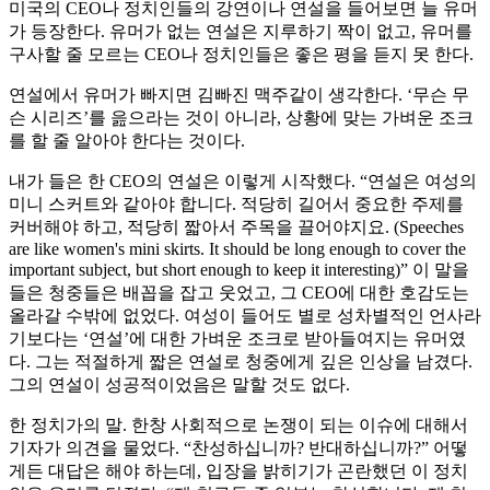
미국의 CEO나 정치인들의 강연이나 연설을 들어보면 늘 유머
가 등장한다. 유머가 없는 연설은 지루하기 짝이 없고, 유머를
구사할 줄 모르는 CEO나 정치인들은 좋은 평을 듣지 못 한다.
연설에서 유머가 빠지면 김빠진 맥주같이 생각한다. ‘무슨 무
슨 시리즈’를 읊으라는 것이 아니라, 상황에 맞는 가벼운 조크
를 할 줄 알아야 한다는 것이다.
내가 들은 한 CEO의 연설은 이렇게 시작했다. “연설은 여성의
미니 스커트와 같아야 합니다. 적당히 길어서 중요한 주제를
커버해야 하고, 적당히 짧아서 주목을 끌어야지요. (Speeches
are like women's mini skirts. It should be long enough to cover the
important subject, but short enough to keep it interesting)” 이 말을
들은 청중들은 배꼽을 잡고 웃었고, 그 CEO에 대한 호감도는
올라갈 수밖에 없었다. 여성이 들어도 별로 성차별적인 언사라
기보다는 ‘연설’에 대한 가벼운 조크로 받아들여지는 유머였
다. 그는 적절하게 짧은 연설로 청중에게 깊은 인상을 남겼다.
그의 연설이 성공적이었음은 말할 것도 없다.
한 정치가의 말. 한창 사회적으로 논쟁이 되는 이슈에 대해서
기자가 의견을 물었다. “찬성하십니까? 반대하십니까?” 어떻
게든 대답은 해야 하는데, 입장을 밝히기가 곤란했던 이 정치