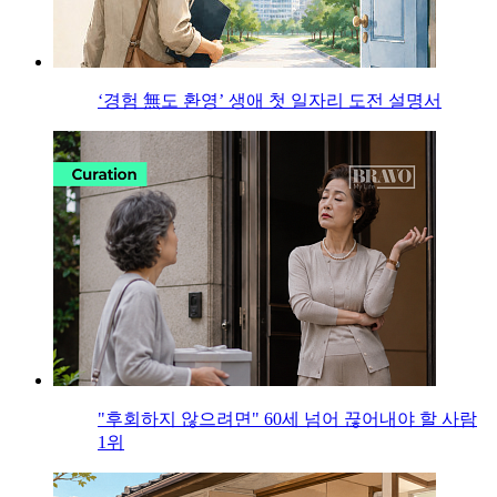
‘경험 無도 환영’ 생애 첫 일자리 도전 설명서
"후회하지 않으려면" 60세 넘어 끊어내야 할 사람
1위