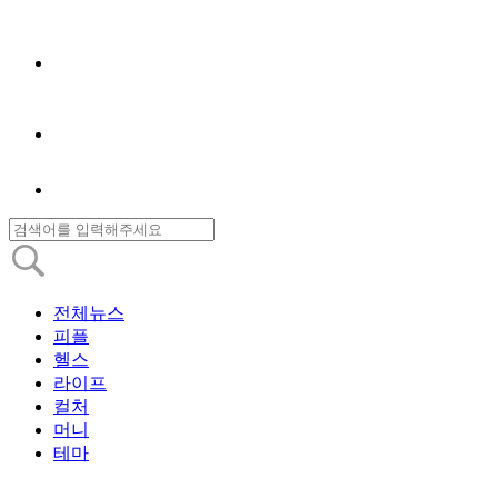
전체뉴스
피플
헬스
라이프
컬처
머니
테마