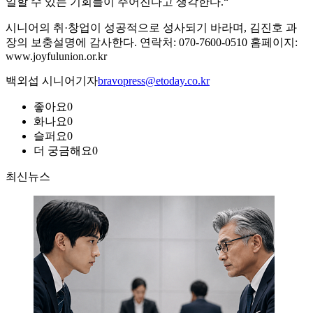
일할 수 있는 기회들이 주어진다고 생각한다.“
시니어의 취·창업이 성공적으로 성사되기 바라며, 김진호 과
장의 보충설명에 감사한다. 연락처: 070-7600-0510 홈페이지:
www.joyfulunion.or.kr
백외섭 시니어기자
bravopress@etoday.co.kr
좋아요
0
화나요
0
슬퍼요
0
더 궁금해요
0
최신뉴스