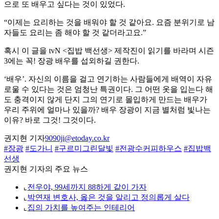
으로 또 배우고 싶다는 것이 있었다.
“이제는 요리하는 것을 배워야 할 것 같아요. 요즘 분위기로 남
자들도 요리는 좀 해야 할 것 같더라고요.”
혹시 이 글을 tvN <집밥 백선생> 제작진이 읽기를 바라며 시즌
3에는 꼭! 장광 배우를 섭외하길 권한다.
‘배우’. 자신의 이름을 걸고 연기하는 사람들에게 배역이 자유
로울 수 있다는 것은 엄청난 특권이다. 그 어떤 옷을 입는다 해
도 충격이지 않게 단지 그의 연기로 몰입하게 만드는 배우가
우리 주위에 얼마나 있을까? 배우 장광이 지금 별처럼 빛나는
이유? 바로 그것! 그것이다.
권지현 기자
9090ji@etoday.co.kr
#장광
#도가니
#구르미그린달빛
#전광수커피하우스
#집밥백
선생
권지현 기자의 주요 뉴스
⌞
전우야, 99세까지 88하게 같이 가자
⌞
박연재 변호사, 옳은 것을 알리고 정의롭게 살다
⌞
집의 가치를 높여주는 인테리어