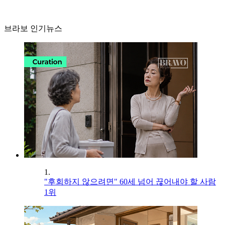
브라보 인기뉴스
1.
"후회하지 않으려면" 60세 넘어 끊어내야 할 사람
1위