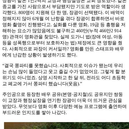
장광이 맡은 1인2역의 교장과 행정실장은 교회 장로였다. 같은
종교를 가진 사람으로서 부담됐지만 기도로 받은 역할이라 생
각했다. 800명이 지원해 단 한 명, 장광이 선택됐다. 이 배역이
정해지지 않아 6개월 여 난항을 겪다 장광이 합류하면서 바로
영화 촬영이 진행됐다고. 실화를 다룬 영화, 19금 등 흥행을 저
해하는 요소가 많았음에도 불구하고 460만(누적 466만2 914
명) 관객이 영화관을 찾았다. 실제 도가니 법(장애 여성, 아동
등을 성폭행으로부터 보호하자는 법) 제정에도 큰 영향을 줬
다. 사회적으로 파장이 커서일까? 영화를 만든 스태프와 배우
에게 난감한 상황이 발생하기도 했다.
“결국 쫑파티를 못했습니다. 사회적으로 이슈가 됐는데 우리
는 손님 많이 들었다고 웃고 즐길 수가 없었어요. 그렇게 할 분
위기도 아니었죠. 상영 시작하고 한 달 뒤, 전라도 어디 초등학
교 폐교에 가서 쫑파티 했습니다(웃음).”
주인공으로 등장한 배우 공유(본명·공지철)도 공유지만 쌍둥
이 교장과 행정실장을 연기한 장광이 더욱 더 뜨거운 관심을
받았다. 무엇보다 영화 이후 다양한 예능 프로그램에 출연하며
부드러운 인지도를 쌓아 나갔다.