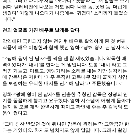
찍고 그러고 나니까 처음 <도가니> 했을 때는 ‘저 얼굴도 보기
싫다. 텔레비전에 나오는 거도 싫다. 나쁜 놈, 못된 놈, 더럽게
생겼다’ 이렇게 나오다가 나중에는 ‘귀엽다’ 소리까지 들었습
니다.”
천의 얼굴을 가진 배우로 날개를 달다
악역에만 국한되지 않는 전천후 배우로 활약하게 된 첫 번째
작품이 배우 이병헌과 함께 했던 영화 <광해-왕이 된 남자>다.
“<광해-왕이 된 남자>를 찍을 땐 참 재밌었습니다. 악독한 배
역이었다가 ‘내시’를 한다는 게 말입니다. 보통 ‘내시’라고 그
러면 가늘고, 마르고, 앵앵거리는 소리를 내는 거만 생각하는
데 감독님은 저한테 ‘아주 듬직한 고목나무 같이 끝까지 상감
을 보필하는 우직한 내시를 연기해 달라’고 주문했습니다.”
영화 <광해-왕이 된 남자>를 연출한 추창민 감독은 장광의 연
기를 꼼꼼하게 챙기고 요구했다. 영화 시스템이 어떻게 돌아가
는지 잘 모를 때라 완벽하게 따지고 확인해 주는 추 감독의 도
움이 컸다고.
“그때 칭찬 받았던 것이 뭐냐면 감독이 원하는 딱 그만큼만 한
다는 거였어요. 차지도 넘치지도 않게 말입니다. 그래서 촬영