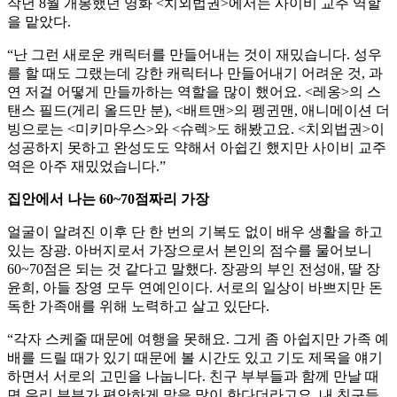
작년 8월 개봉했던 영화 <치외법권>에서는 사이비 교주 역할
을 맡았다.
“난 그런 새로운 캐릭터를 만들어내는 것이 재밌습니다. 성우
를 할 때도 그랬는데 강한 캐릭터나 만들어내기 어려운 것, 과
연 저걸 어떻게 만들까하는 역할을 많이 했어요. <레옹>의 스
탠스 필드(게리 올드만 분), <배트맨>의 펭귄맨, 애니메이션 더
빙으로는 <미키마우스>와 <슈렉>도 해봤고요. <치외법권>이
성공하지 못하고 완성도도 약해서 아쉽긴 했지만 사이비 교주
역은 아주 재밌었습니다.”
집안에서 나는 60~70점짜리 가장
얼굴이 알려진 이후 단 한 번의 기복도 없이 배우 생활을 하고
있는 장광. 아버지로서 가장으로서 본인의 점수를 물어보니
60~70점은 되는 것 같다고 말했다. 장광의 부인 전성애, 딸 장
윤희, 아들 장영 모두 연예인이다. 서로의 일상이 바쁘지만 돈
독한 가족애를 위해 노력하고 살고 있단다.
“각자 스케줄 때문에 여행을 못해요. 그게 좀 아쉽지만 가족 예
배를 드릴 때가 있기 때문에 볼 시간도 있고 기도 제목을 얘기
하면서 서로의 고민을 나눕니다. 친구 부부들과 함께 만날 때
면 우리 부부가 편안하게 말을 많이 한다더라고요. 내 친구들