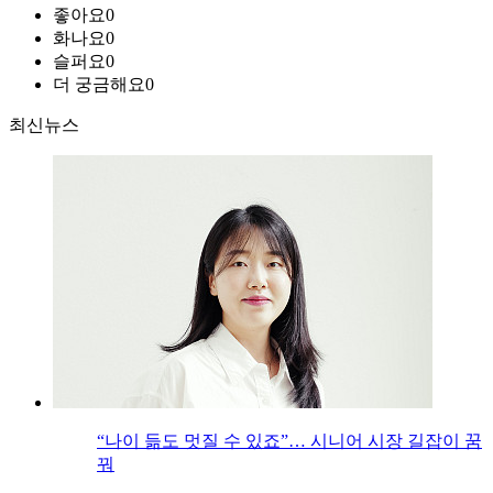
좋아요
0
화나요
0
슬퍼요
0
더 궁금해요
0
최신뉴스
“나이 듦도 멋질 수 있죠”… 시니어 시장 길잡이 꿈
꿔