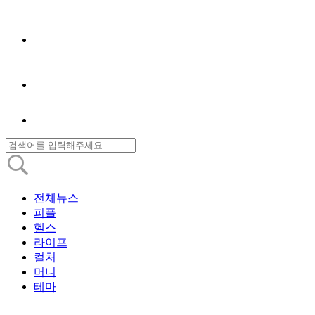
전체뉴스
피플
헬스
라이프
컬처
머니
테마