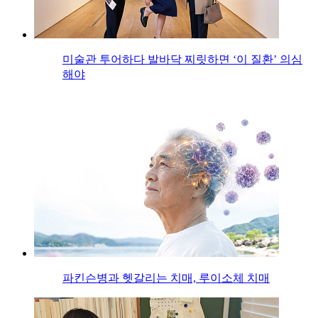
미술관 투어하다 발바닥 찌릿하면 ‘이 질환’ 의심
해야
파킨슨병과 헷갈리는 치매, 루이소체 치매