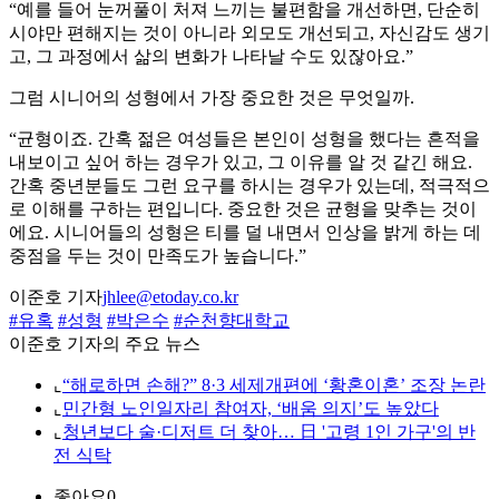
“예를 들어 눈꺼풀이 처져 느끼는 불편함을 개선하면, 단순히
시야만 편해지는 것이 아니라 외모도 개선되고, 자신감도 생기
고, 그 과정에서 삶의 변화가 나타날 수도 있잖아요.”
그럼 시니어의 성형에서 가장 중요한 것은 무엇일까.
“균형이죠. 간혹 젊은 여성들은 본인이 성형을 했다는 흔적을
내보이고 싶어 하는 경우가 있고, 그 이유를 알 것 같긴 해요.
간혹 중년분들도 그런 요구를 하시는 경우가 있는데, 적극적으
로 이해를 구하는 편입니다. 중요한 것은 균형을 맞추는 것이
에요. 시니어들의 성형은 티를 덜 내면서 인상을 밝게 하는 데
중점을 두는 것이 만족도가 높습니다.”
이준호 기자
jhlee@etoday.co.kr
#유혹
#성형
#박은수
#순천향대학교
이준호 기자의 주요 뉴스
⌞
“해로하면 손해?” 8·3 세제개편에 ‘황혼이혼’ 조장 논란
⌞
민간형 노인일자리 참여자, ‘배움 의지’도 높았다
⌞
청년보다 술·디저트 더 찾아… 日 '고령 1인 가구'의 반
전 식탁
좋아요
0