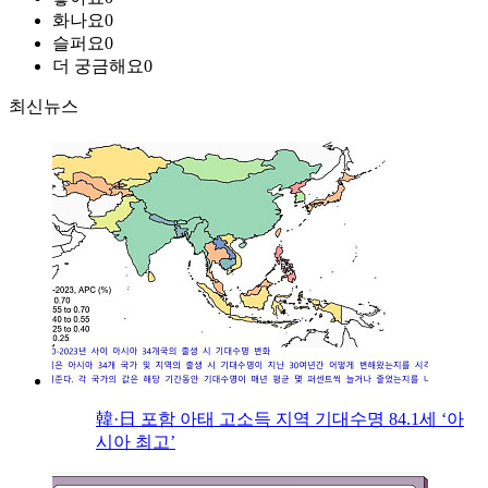
화나요
0
슬퍼요
0
더 궁금해요
0
최신뉴스
韓·日 포함 아태 고소득 지역 기대수명 84.1세 ‘아
시아 최고’