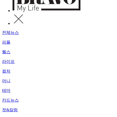
전체뉴스
피플
헬스
라이프
컬처
머니
테마
카드뉴스
컷&칼럼