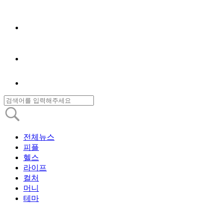
전체뉴스
피플
헬스
라이프
컬처
머니
테마