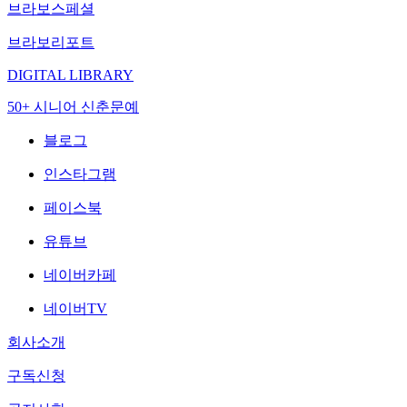
브라보스페셜
브라보리포트
DIGITAL LIBRARY
50+ 시니어 신춘문예
블로그
인스타그램
페이스북
유튜브
네이버카페
네이버TV
회사소개
구독신청