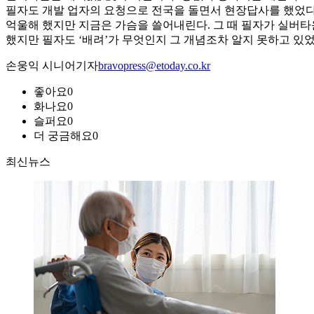
필자도 개발 업자의 요청으로 전국을 돌면서 현장답사를 했었다.
억울해 했지만 지금은 가슴을 쓸어내린다. 그 때 필자가 실버타
했지만 필자도 ‘배려’가 무엇인지 그 개념조차 알지 못하고 있었
손웅익 시니어기자
bravopress@etoday.co.kr
좋아요
0
화나요
0
슬퍼요
0
더 궁금해요
0
최신뉴스