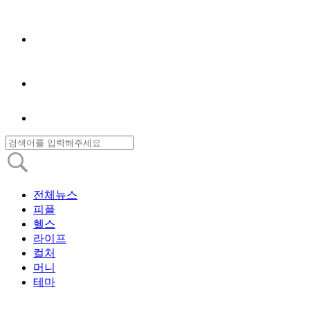
전체뉴스
피플
헬스
라이프
컬처
머니
테마