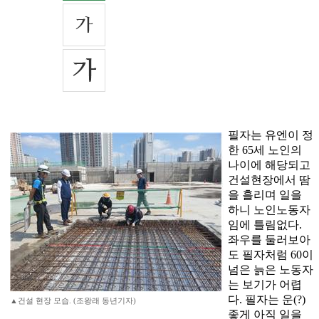
필자는 유엔이 정
한 65세 노인의
나이에 해당되고
건설현장에서 땀
을 흘리며 일을
하니 노인노동자
임에 틀림없다.
좌우를 둘러보아
도 필자처럼 60이
넘은 늙은 노동자
는 보기가 어렵
다. 필자는 운(?)
▲건설 현장 모습. (조왕래 동년기자)
좋게 아직 일을