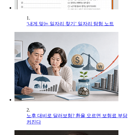
1.
‘내게 맞는 일자리 찾기’ 일자리 탐험 노트
2.
노후 대비로 달러보험? 환율 오르면 보험료 부담
커진다