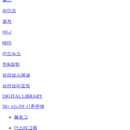
라이프
컬처
머니
테마
카드뉴스
컷&칼럼
브라보스페셜
브라보리포트
DIGITAL LIBRARY
50+ 시니어 신춘문예
블로그
인스타그램