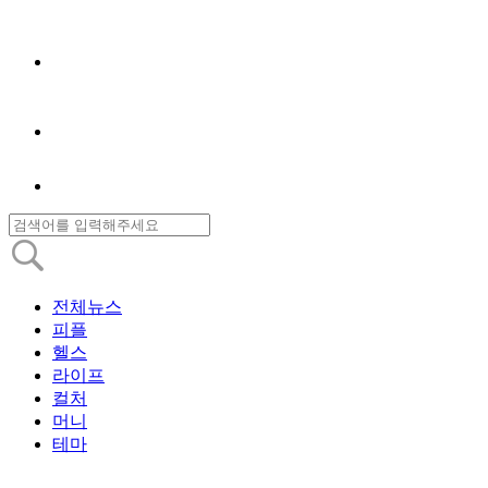
전체뉴스
피플
헬스
라이프
컬처
머니
테마