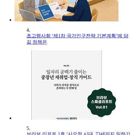
4.
초고령사회 ‘제1차 국가인구전략 기본계획’에 담
길 정책은
5.
브라보 리포트 1호 ‘사오정 시대, 73세까지 일하기