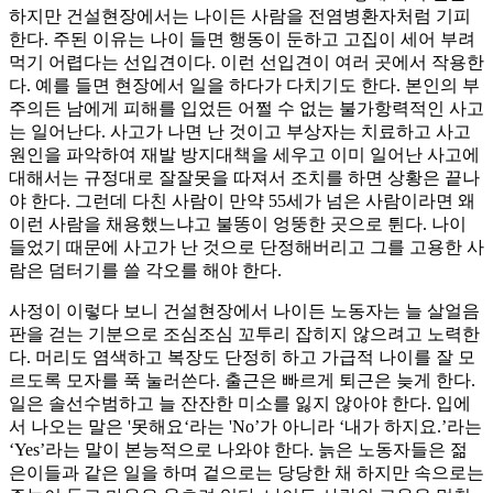
하지만 건설현장에서는 나이든 사람을 전염병환자처럼 기피
한다. 주된 이유는 나이 들면 행동이 둔하고 고집이 세어 부려
먹기 어렵다는 선입견이다. 이런 선입견이 여러 곳에서 작용한
다. 예를 들면 현장에서 일을 하다가 다치기도 한다. 본인의 부
주의든 남에게 피해를 입었든 어쩔 수 없는 불가항력적인 사고
는 일어난다. 사고가 나면 난 것이고 부상자는 치료하고 사고
원인을 파악하여 재발 방지대책을 세우고 이미 일어난 사고에
대해서는 규정대로 잘잘못을 따져서 조치를 하면 상황은 끝나
야 한다. 그런데 다친 사람이 만약 55세가 넘은 사람이라면 왜
이런 사람을 채용했느냐고 불똥이 엉뚱한 곳으로 튄다. 나이
들었기 때문에 사고가 난 것으로 단정해버리고 그를 고용한 사
람은 덤터기를 쓸 각오를 해야 한다.
사정이 이렇다 보니 건설현장에서 나이든 노동자는 늘 살얼음
판을 걷는 기분으로 조심조심 꼬투리 잡히지 않으려고 노력한
다. 머리도 염색하고 복장도 단정히 하고 가급적 나이를 잘 모
르도록 모자를 푹 눌러쓴다. 출근은 빠르게 퇴근은 늦게 한다.
일은 솔선수범하고 늘 잔잔한 미소를 잃지 않아야 한다. 입에
서 나오는 말은 '못해요‘라는 'No’가 아니라 ‘내가 하지요.’라는
‘Yes’라는 말이 본능적으로 나와야 한다. 늙은 노동자들은 젊
은이들과 같은 일을 하며 겉으로는 당당한 채 하지만 속으로는