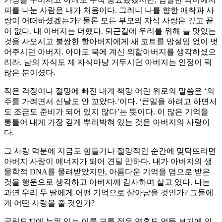
피를 나눈 사람은 내가 처음이다. 그러니 나를 향한 애착과 사
랑이 어떠하셨겠는가? 물론 모든 부모의 자식 사랑은 깊고 끝
이 없다. 내 아버지는 더했다. 퇴근길에 우리를 위해 늘 맛있는
것을 사오시고 불쌍한 할아버지에게 새 코트를 망설임 없이 벗
어주시던 아버지. 아마도 북에 계신 외할아버지를 생각하셨으
리라. 남의 자식도 제 자식마냥 거두시던 아버지는 인정이 퍽
많은 분이셨다.
작은 걱정이나 절망에 빠진 내게 책망 어린 위로의 말씀은 ‘의
주를 가려면서 신날도 안 꼬았다.’이다. ‘큰일을 하려고 하면서
도 조금도 준비가 되어 있지 않다’는 뜻이다. 이 많은 기억을
통틀어 내게 가장 깊게 뿌리박혀 있는 것은 아버지의 사랑이
다.
그 사랑 덕분에 지금도 힘들거나 절망적인 순간에 맞닥뜨리면
아버지 사랑이 에너지가 되어 견딜 만하다. 내가 아버지의 생
물학적 DNA를 물려받았지만, 아름다운 기억을 덤으로 받은
것을 행운으로 생각하고 아버지께 감사하며 살고 있다. 나는
과연 우리 두 딸에게 어떤 기억으로 살아남을 것인가? 그들에
게 어떤 사랑을 줄 것인가?
국립묘지에 누워 있는 이름 모를 젊은 영혼도 언뜻 보기에 의