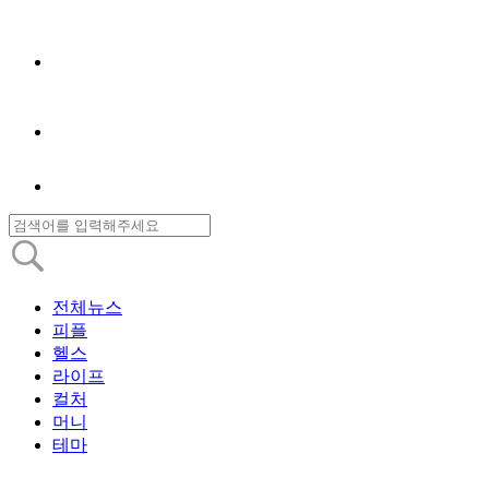
전체뉴스
피플
헬스
라이프
컬처
머니
테마