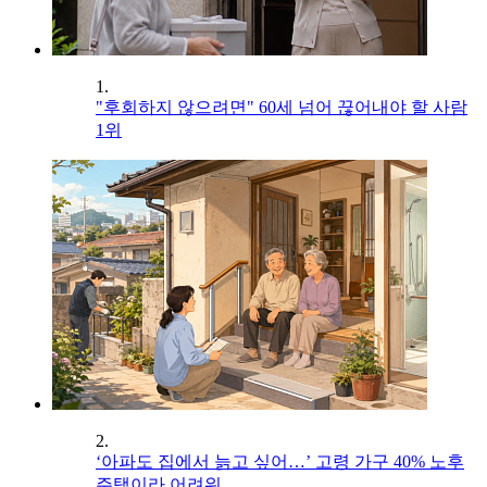
1.
"후회하지 않으려면" 60세 넘어 끊어내야 할 사람
1위
2.
‘아파도 집에서 늙고 싶어…’ 고령 가구 40% 노후
주택이라 어려워