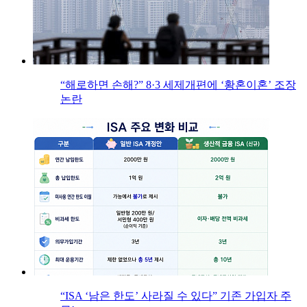
“해로하면 손해?” 8·3 세제개편에 ‘황혼이혼’ 조장
논란
“ISA ‘남은 한도’ 사라질 수 있다” 기존 가입자 주