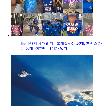
[윤나래의 세대읽기] ‘뜨개질하는 20대, 흠뻑쇼 가
는 50대’ 취향엔 나이가 없다