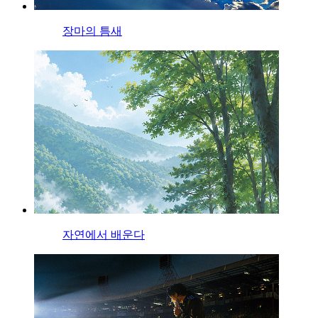
장마의 틈새
자연에서 배운다