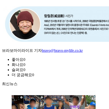
브라보마이라이프 기자
bravo@bravo-mylife.co.kr
좋아요
0
화나요
0
슬퍼요
0
더 궁금해요
0
최신뉴스