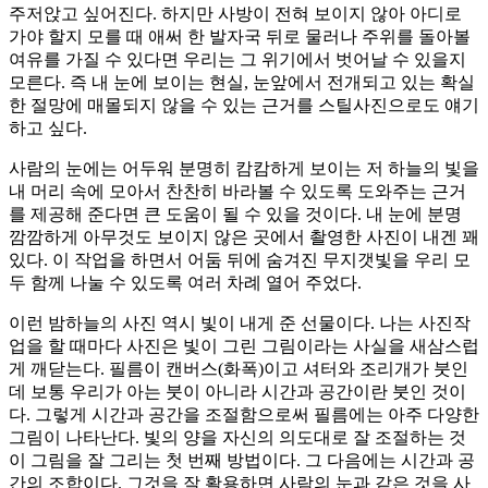
주저앉고 싶어진다. 하지만 사방이 전혀 보이지 않아 아디로
가야 할지 모를 때 애써 한 발자국 뒤로 물러나 주위를 돌아볼
여유를 가질 수 있다면 우리는 그 위기에서 벗어날 수 있을지
모른다. 즉 내 눈에 보이는 현실, 눈앞에서 전개되고 있는 확실
한 절망에 매몰되지 않을 수 있는 근거를 스틸사진으로도 얘기
하고 싶다.
사람의 눈에는 어두워 분명히 캄캄하게 보이는 저 하늘의 빛을
내 머리 속에 모아서 찬찬히 바라볼 수 있도록 도와주는 근거
를 제공해 준다면 큰 도움이 될 수 있을 것이다. 내 눈에 분명
깜깜하게 아무것도 보이지 않은 곳에서 촬영한 사진이 내겐 꽤
있다. 이 작업을 하면서 어둠 뒤에 숨겨진 무지갯빛을 우리 모
두 함께 나눌 수 있도록 여러 차례 열어 주었다.
이런 밤하늘의 사진 역시 빛이 내게 준 선물이다. 나는 사진작
업을 할 때마다 사진은 빛이 그린 그림이라는 사실을 새삼스럽
게 깨닫는다. 필름이 캔버스(화폭)이고 셔터와 조리개가 붓인
데 보통 우리가 아는 붓이 아니라 시간과 공간이란 붓인 것이
다. 그렇게 시간과 공간을 조절함으로써 필름에는 아주 다양한
그림이 나타난다. 빛의 양을 자신의 의도대로 잘 조절하는 것
이 그림을 잘 그리는 첫 번째 방법이다. 그 다음에는 시간과 공
간의 조합이다. 그것을 잘 활용하면 사람의 눈과 같은 것을 사