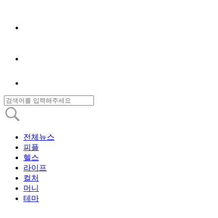
전체뉴스
피플
헬스
라이프
컬처
머니
테마