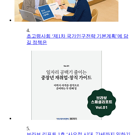
4.
초고령사회 ‘제1차 국가인구전략 기본계획’에 담
길 정책은
5.
브라보 리포트 1호 ‘사오정 시대, 73세까지 일하기