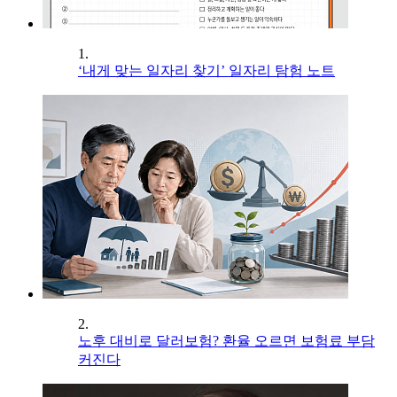
1.
‘내게 맞는 일자리 찾기’ 일자리 탐험 노트
2.
노후 대비로 달러보험? 환율 오르면 보험료 부담
커진다