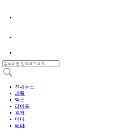
전체뉴스
피플
헬스
라이프
컬처
머니
테마