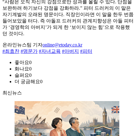
“사람은 오직 자신의 강점으로만 성과를 올릴 수 있다. 단점을
보완하려 하기보다 강점을 강화하라.” 피터 드러커의 이 말은
자기계발의 오래된 명문이다. 직장인이라면 이 말을 한두 번쯤
들어보았을 터다. 즉 아돌프 드러커의 관계지향성은 아들 피터
가 ‘경영학의 아버지’가 되게 한 ‘보이지 않는 힘’으로 작용했
던 것이다.
온라인뉴스팀 기자
online@etoday.co.kr
#최효찬
#명문가
#자녀교육
#아버지
#피터
좋아요
0
화나요
0
슬퍼요
0
더 궁금해요
0
최신뉴스