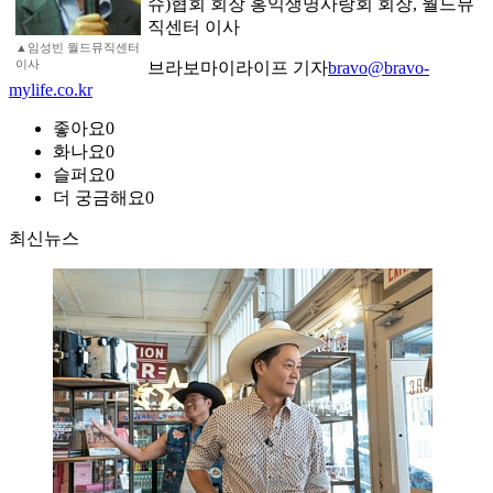
슈)협회 회장 홍익생명사랑회 회장, 월드뮤
직센터 이사
▲임성빈 월드뮤직센터
이사
브라보마이라이프 기자
bravo@bravo-
mylife.co.kr
좋아요
0
화나요
0
슬퍼요
0
더 궁금해요
0
최신뉴스