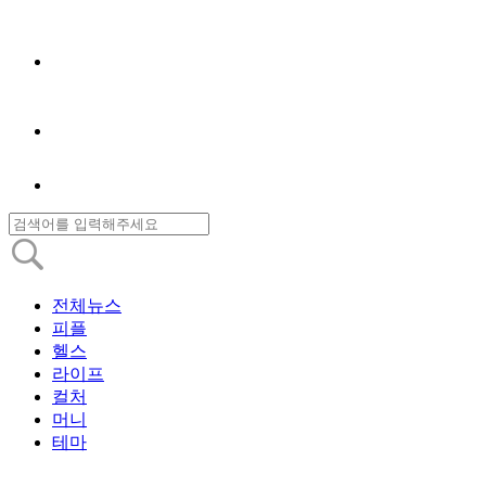
전체뉴스
피플
헬스
라이프
컬처
머니
테마