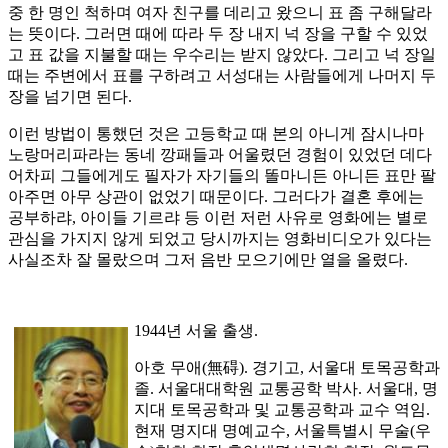
중 한 명인 척하며 여자 친구를 데리고 왔으니 표 좀 구해달라
는 뜻이다. 그러면 때에 따라 두 장 내지 넉 장을 구할 수 있었
고 표 값을 지불할 때는 우수리는 받지 않았다. 그리고 넉 장일
때는 주변에서 표를 구하려고 서성대는 사람들에게 나머지 두
장을 넘기면 된다.
이런 방법이 통했던 것은 고등학교 때 본의 아니게 잠시나마
노랑머리파라는 동네 깡패들과 어울렸던 경험이 있었던 데다
어차피 그들에게도 필자가 자기들의 똘마니든 아니든 표만 팔
아주면 아무 상관이 없었기 때문이다. 그러다가 결혼 후에는
공부하랴, 아이들 기르랴 등 이런 저런 사유로 영화에는 별로
관심을 가지지 않게 되었고 당시까지는 영화비디오가 있다는
사실조차 잘 몰랐으며 그저 음반 모으기에만 열을 올렸다.
1944년 서울 출생.
아호 무애(無碍). 경기고, 서울대 토목공학과
졸. 서울대대학원 교통공학 박사. 서울대, 명
지대 토목공학과 및 교통공학과 교수 역임.
현재 명지대 명예교수, 서울특별시 무술(우