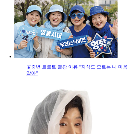
꽃중년 트로트 열광 이유 “자식도 모르는 내 마음
알아”