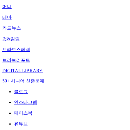
머니
테마
카드뉴스
컷&칼럼
브라보스페셜
브라보리포트
DIGITAL LIBRARY
50+ 시니어 신춘문예
블로그
인스타그램
페이스북
유튜브