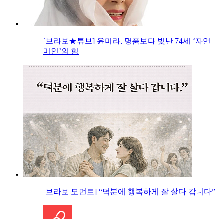
[브라보★튜브] 윤미라, 명품보다 빛난 74세 ‘자연
미인’의 힘
[브라보 모먼트] “덕분에 행복하게 잘 살다 갑니다”