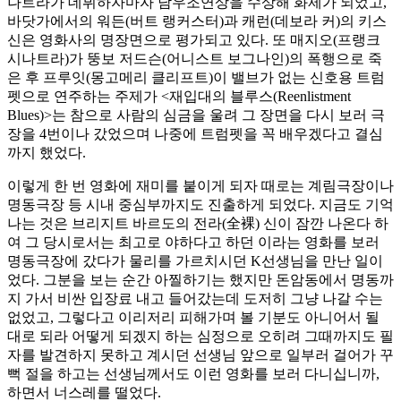
나트라가 데뷔하자마자 남우조연상을 수상해 화제가 되었고,
바닷가에서의 워든(버트 랭커스터)과 캐런(데보라 커)의 키스
신은 영화사의 명장면으로 평가되고 있다. 또 매지오(프랭크
시나트라)가 뚱보 저드슨(어니스트 보그나인)의 폭행으로 죽
은 후 프루잇(몽고메리 클리프트)이 밸브가 없는 신호용 트럼
펫으로 연주하는 주제가 <재입대의 블루스(Reenlistment
Blues)>는 참으로 사람의 심금을 울려 그 장면을 다시 보러 극
장을 4번이나 갔었으며 나중에 트럼펫을 꼭 배우겠다고 결심
까지 했었다.
이렇게 한 번 영화에 재미를 붙이게 되자 때로는 계림극장이나
명동극장 등 시내 중심부까지도 진출하게 되었다. 지금도 기억
나는 것은 브리지트 바르도의 전라(全裸) 신이 잠깐 나온다 하
여 그 당시로서는 최고로 야하다고 하던
이라는 영화를 보러
명동극장에 갔다가 물리를 가르치시던 K선생님을 만난 일이
었다. 그분을 보는 순간 아찔하기는 했지만 돈암동에서 명동까
지 가서 비싼 입장료 내고 들어갔는데 도저히 그냥 나갈 수는
없었고, 그렇다고 이리저리 피해가며 볼 기분도 아니어서 될
대로 되라 어떻게 되겠지 하는 심정으로 오히려 그때까지도 필
자를 발견하지 못하고 계시던 선생님 앞으로 일부러 걸어가 꾸
뻑 절을 하고는 선생님께서도 이런 영화를 보러 다니십니까,
하면서 너스레를 떨었다.