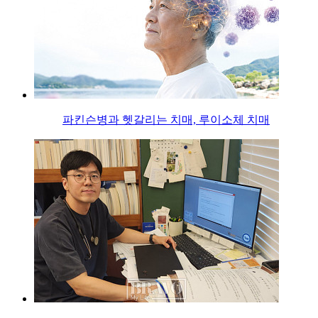
파킨슨병과 헷갈리는 치매, 루이소체 치매