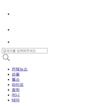
전체뉴스
피플
헬스
라이프
컬처
머니
테마