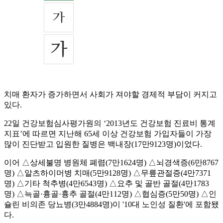
치매 환자가 증가하면서 사회가 져야할 경제적 부담이 커지고
있다.
22일 건강보험심사평가원의 ‘2013년도 건강보험 진료비 통계
지표’에 따르면 지난해 65세 이상 건강보험 가입자들이 가장
많이 진단받고 입원한 질병은 백내장(17만9123명)이었다.
이어 △상세불명 병원체 폐렴(7만1624명) △뇌경색증(6만8767
명) △알츠하이머병 치매(5만9128명) △무릎관절증(4만7371
명) △기타 척추병(4만6543명) △요추 및 골반 골절(4만1783
명) △늑골·흉골·흉추 골절(4만112명) △협심증(5만50명) △인
슐린 비의존 당뇨병(3만4884명)이 '10대 노인성 질환'에 포함됐
다.