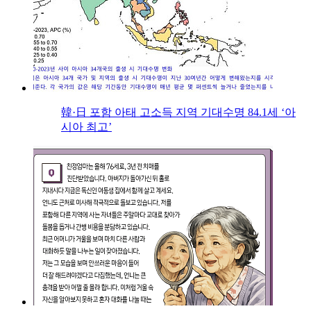
韓·日 포함 아태 고소득 지역 기대수명 84.1세 ‘아
시아 최고’