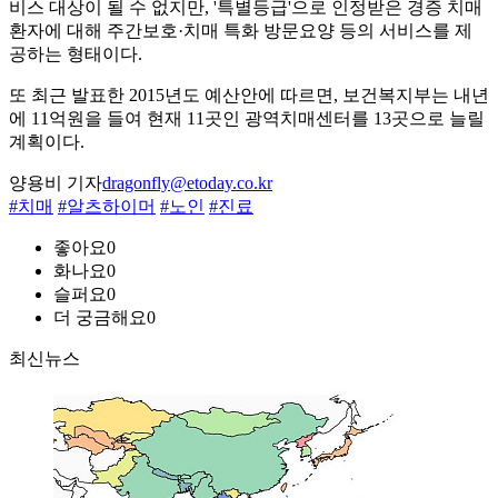
비스 대상이 될 수 없지만, '특별등급'으로 인정받은 경증 치매
환자에 대해 주간보호·치매 특화 방문요양 등의 서비스를 제
공하는 형태이다.
또 최근 발표한 2015년도 예산안에 따르면, 보건복지부는 내년
에 11억원을 들여 현재 11곳인 광역치매센터를 13곳으로 늘릴
계획이다.
양용비 기자
dragonfly@etoday.co.kr
#치매
#알츠하이머
#노인
#진료
좋아요
0
화나요
0
슬퍼요
0
더 궁금해요
0
최신뉴스