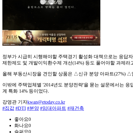
정부가 시급히 시행해야할 주택경기 활성화 대책으로는 응답자의 
제한제도 및 개발이익환수제 개선(14%) 등도 풀어야할 과제라
올해 부동산시장을 견인할 상품은 △신규 분양 아파트(27%) △임
이밖에 주택업체별 '2014년도 분양전략'을 묻는 설문에서는 응
계 특화 14% 등이었다.
강영관 기자
kwan@etoday.co.kr
#집값
#DTI
#분양
#임대아파트
#재건축
좋아요
0
화나요
0
슬퍼요
0