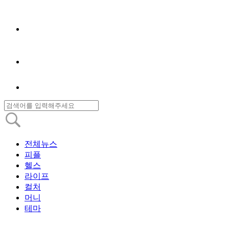
전체뉴스
피플
헬스
라이프
컬처
머니
테마