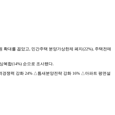
 확대를 꼽았고, 민간주택 분양가상한제 폐지(22%), 주택전매
상복합(14%) 순으로 조사됐다.
격경쟁력 강화 24% △틈새분양전략 강화 16% △아파트 평면설