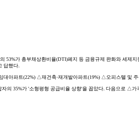
53%가 총부채상환비율(DTI)폐지 등 금융규제 완화와 세제지원
고 답했다.
대아파트(22%) △재건축·재개발아파트(19%) △오피스텔 및 주
답자의 35%가 '소형평형 공급비율 상향'을 꼽았다. 다음으로 △가