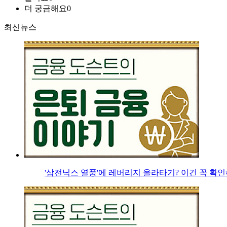
더 궁금해요
0
최신뉴스
'삼전닉스 열풍'에 레버리지 올라타기? 이건 꼭 확