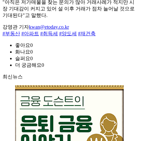
"아직은 저가매물을 찾는 문의가 많아 거래사례가 적지만 시
장 기대감이 커지고 있어 설 이후 거래가 점차 늘어날 것으로
기대된다"고 말했다.
강영관 기자
kwan@etoday.co.kr
#부동산
#아파트
#취득세
#양도세
#재건축
좋아요
0
화나요
0
슬퍼요
0
더 궁금해요
0
최신뉴스