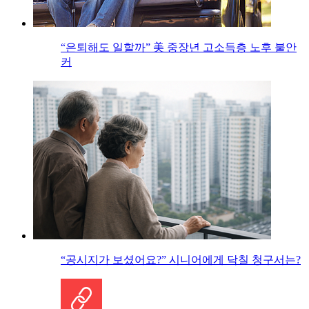
“은퇴해도 일할까” 美 중장년 고소득층 노후 불안
커
“공시지가 보셨어요?” 시니어에게 닥칠 청구서는?