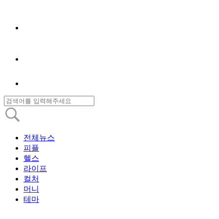
전체뉴스
피플
헬스
라이프
컬처
머니
테마