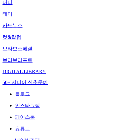
머니
테마
카드뉴스
컷&칼럼
브라보스페셜
브라보리포트
DIGITAL LIBRARY
50+ 시니어 신춘문예
블로그
인스타그램
페이스북
유튜브