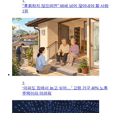
1.
"후회하지 않으려면" 60세 넘어 끊어내야 할 사람
1위
2.
‘아파도 집에서 늙고 싶어…’ 고령 가구 40% 노후
주택이라 어려워