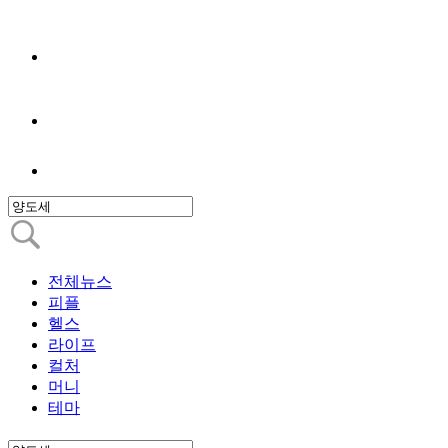
전체뉴스
피플
헬스
라이프
컬처
머니
테마