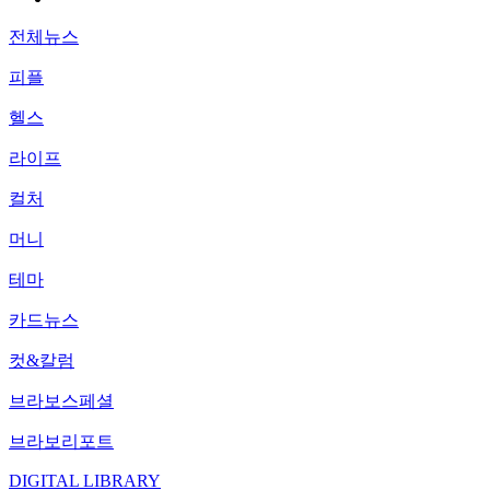
전체뉴스
피플
헬스
라이프
컬처
머니
테마
카드뉴스
컷&칼럼
브라보스페셜
브라보리포트
DIGITAL LIBRARY