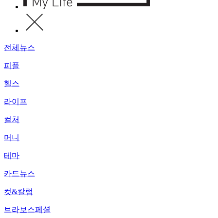
전체뉴스
피플
헬스
라이프
컬처
머니
테마
카드뉴스
컷&칼럼
브라보스페셜