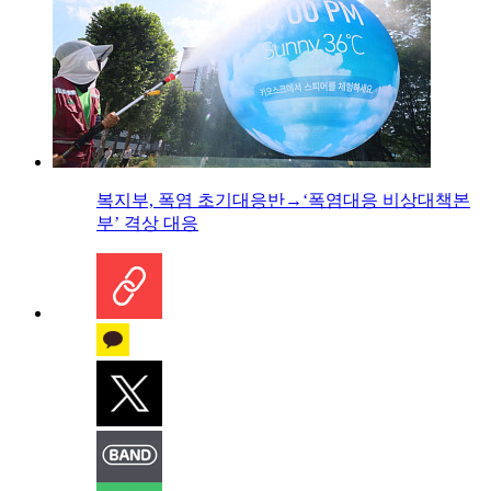
복지부, 폭염 초기대응반→‘폭염대응 비상대책본
부’ 격상 대응