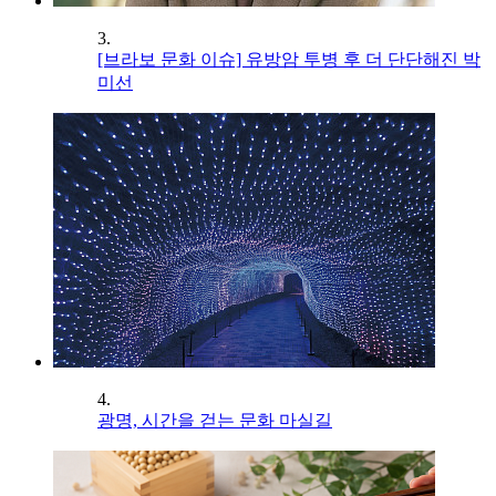
3.
[브라보 문화 이슈] 유방암 투병 후 더 단단해진 박
미선
4.
광명, 시간을 걷는 문화 마실길