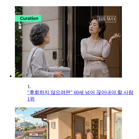
1.
"후회하지 않으려면" 60세 넘어 끊어내야 할 사람
1위