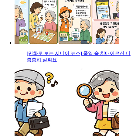
[만화로 보는 시니어 뉴스] 폭염 속 치매어르신 더
촘촘히 살펴요