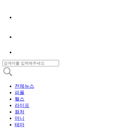
전체뉴스
피플
헬스
라이프
컬처
머니
테마