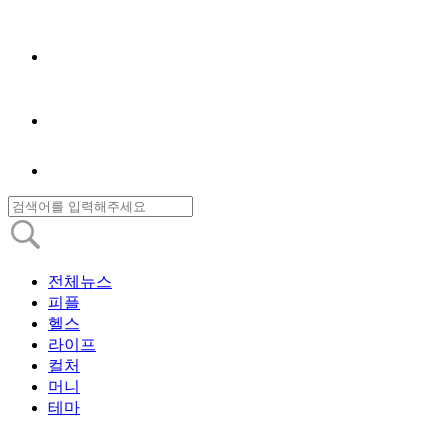
전체뉴스
피플
헬스
라이프
컬처
머니
테마