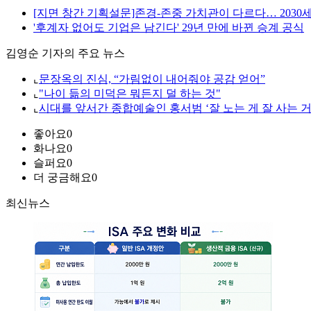
[지면 창간 기획설문]존경-존중 가치관이 다르다… 2030세대 '
'후계자 없어도 기업은 남긴다' 29년 만에 바뀐 승계 공식
김영순 기자의 주요 뉴스
⌞
문장옥의 진심, “가림없이 내어줘야 공감 얻어”
⌞
"나이 듦의 미덕은 뭐든지 덜 하는 것"
⌞
시대를 앞서간 종합예술인 홍서범 ‘잘 노는 게 잘 사는 거
좋아요
0
화나요
0
슬퍼요
0
더 궁금해요
0
최신뉴스