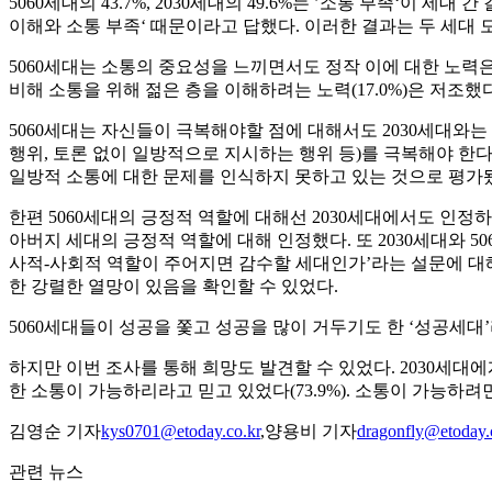
5060세대의 43.7%, 2030세대의 49.6%는 ’소통 부족‘이 
이해와 소통 부족‘ 때문이라고 답했다. 이러한 결과는 두 세대 
5060세대는 소통의 중요성을 느끼면서도 정작 이에 대한 노력은 
비해 소통을 위해 젊은 층을 이해하려는 노력(17.0%)은 저조
5060세대는 자신들이 극복해야할 점에 대해서도 2030세대와는
행위, 토론 없이 일방적으로 지시하는 행위 등)를 극복해야 한다는 
일방적 소통에 대한 문제를 인식하지 못하고 있는 것으로 평가
한편 5060세대의 긍정적 역할에 대해선 2030세대에서도 인정하
아버지 세대의 긍정적 역할에 대해 인정했다. 또 2030세대와 5060
사적-사회적 역할이 주어지면 감수할 세대인가’라는 설문에 대해서도
한 강렬한 열망이 있음을 확인할 수 있었다.
5060세대들이 성공을 쫓고 성공을 많이 거두기도 한 ‘성공세대’라는
하지만 이번 조사를 통해 희망도 발견할 수 있었다. 2030세대에게
한 소통이 가능하리라고 믿고 있었다(73.9%). 소통이 가능하
김영순 기자
kys0701@etoday.co.kr
,양용비 기자
dragonfly@etoday.
관련 뉴스