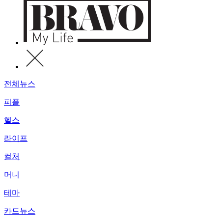
전체뉴스
피플
헬스
라이프
컬처
머니
테마
카드뉴스