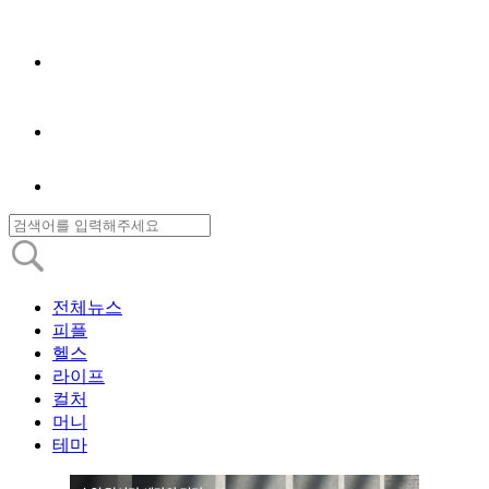
전체뉴스
피플
헬스
라이프
컬처
머니
테마