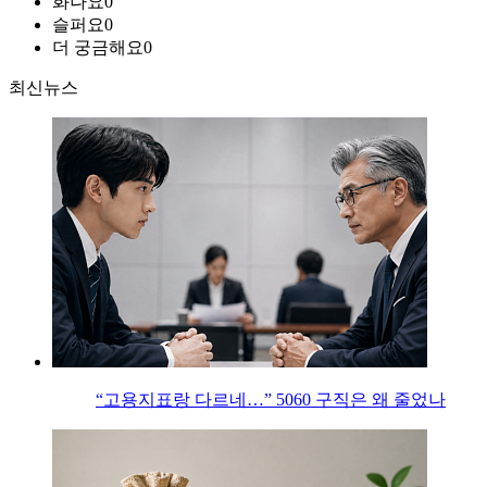
화나요
0
슬퍼요
0
더 궁금해요
0
최신뉴스
“고용지표랑 다르네…” 5060 구직은 왜 줄었나