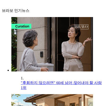
브라보 인기뉴스
1.
"후회하지 않으려면" 60세 넘어 끊어내야 할 사람
1위