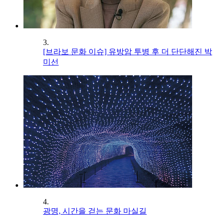
3.
[브라보 문화 이슈] 유방암 투병 후 더 단단해진 박
미선
4.
광명, 시간을 걷는 문화 마실길