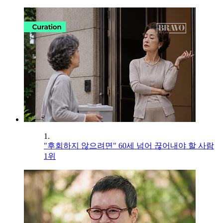
1.
"후회하지 않으려면" 60세 넘어 끊어내야 할 사람
1위