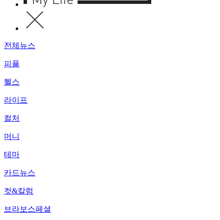
전체뉴스
피플
헬스
라이프
컬처
머니
테마
카드뉴스
컷&칼럼
브라보스페셜