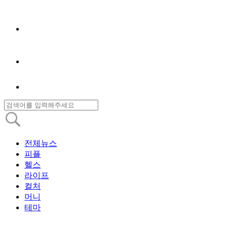
전체뉴스
피플
헬스
라이프
컬처
머니
테마