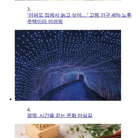
3.
‘아파도 집에서 늙고 싶어…’ 고령 가구 40% 노후
주택이라 어려워
4.
광명, 시간을 걷는 문화 마실길