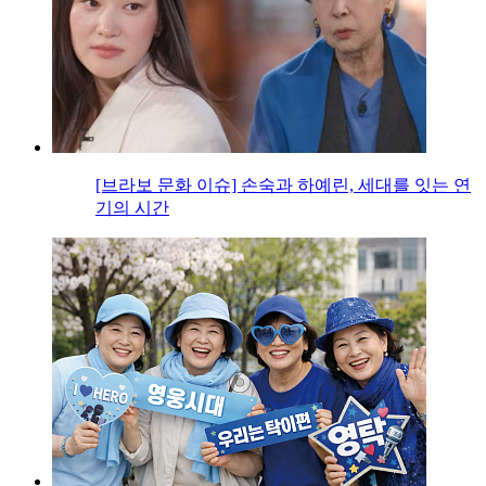
[브라보 문화 이슈] 손숙과 하예린, 세대를 잇는 연
기의 시간