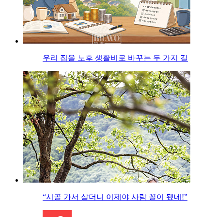
우리 집을 노후 생활비로 바꾸는 두 가지 길
“시골 가서 살더니 이제야 사람 꼴이 됐네!”