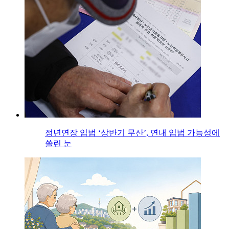
정년연장 입법 ‘상반기 무산’, 연내 입법 가능성에
쏠린 눈