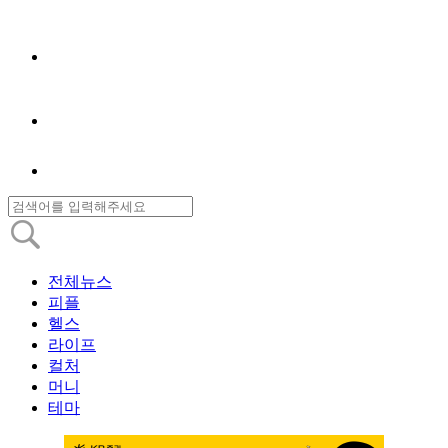
전체뉴스
피플
헬스
라이프
컬처
머니
테마