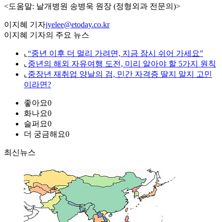
<도움말: 날개병원 송병욱 원장 (정형외과 전문의)>
이지혜 기자
jyelee@etoday.co.kr
이지혜 기자의 주요 뉴스
⌞
“중년 이후 더 멀리 가려면, 지금 잠시 쉬어 가세요”
⌞
중년의 해외 자유여행 도전, 미리 알아야 할 5가지 원칙
⌞
중장년 재취업 양날의 검, 민간 자격증 딸지 말지 고민
이라면?
좋아요
0
화나요
0
슬퍼요
0
더 궁금해요
0
최신뉴스