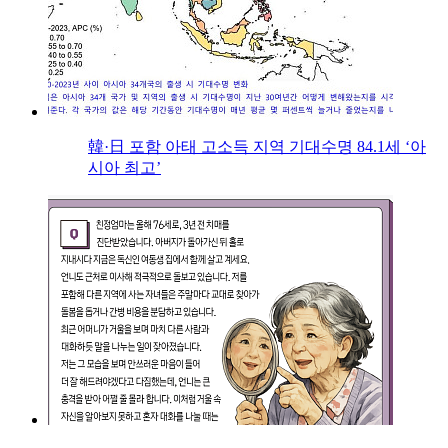
韓·日 포함 아태 고소득 지역 기대수명 84.1세 ‘아
시아 최고’