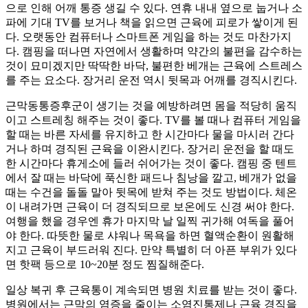
으로 인해 어깨 통증 생길 수 있다. 연휴 내내 옆으로 눕거나 소
파에 기대 TV를 보거나 책을 읽으면 근육에 피로가 쌓이게 된
다. 오랫동안 컴퓨터나 스마트폰 게임을 하는 것도 마찬가지
다. 캠핑을 떠나면 자연에서 생활하며 약간의 불편을 감수하는
것이 묘미겠지만 딱딱한 바닥, 불편한 베개는 근육에 스트레스
를 주는 요소다. 장거리 운전 역시 뒷목과 어깨를 경직시킨다.
근막동통증후군이 생기는 것을 예방하려면 몸을 적당히 움직
이고 스트레칭 해주는 것이 좋다. TV를 볼 때나 컴퓨터 게임을
할 때는 바른 자세를 유지하고 한 시간마다 물을 마시러 간다
거나 하며 경직된 근육을 이완시킨다. 장거리 운전을 할 때도
한 시간마다 휴게소에 들러 쉬어가는 것이 좋다. 캠핑 중 텐트
에서 잘 때는 바닥에 푹신한 패드나 침낭을 깔고, 베개가 없을
때는 수건을 돌돌 말아 뒷목에 받쳐 주는 것도 방법이다. 체온
이 내려가면 근육이 더 경직되므로 보온에도 신경 써야 한다.
여행을 했을 경우엔 휴가 마지막 날 일찍 귀가해 여독을 풀어
야 한다. 따뜻한 물로 샤워나 목욕을 하면 혈액순환이 원활해
지고 근육이 부드러워 진다. 만약 특별히 더 아픈 부위가 있다
면 핫팩 등으로 10~20분 정도 찜질해준다.
일상 복귀 후 근육통이 계속되면 병원 치료를 받는 것이 좋다.
병원에서는 근막의 염증을 줄이는 소염진통제나 근육 경직을