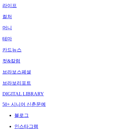
라이프
컬처
머니
테마
카드뉴스
컷&칼럼
브라보스페셜
브라보리포트
DIGITAL LIBRARY
50+ 시니어 신춘문예
블로그
인스타그램