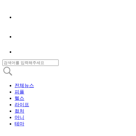
전체뉴스
피플
헬스
라이프
컬처
머니
테마