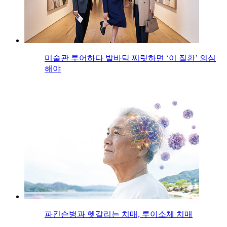
미술관 투어하다 발바닥 찌릿하면 ‘이 질환’ 의심
해야
파킨슨병과 헷갈리는 치매, 루이소체 치매