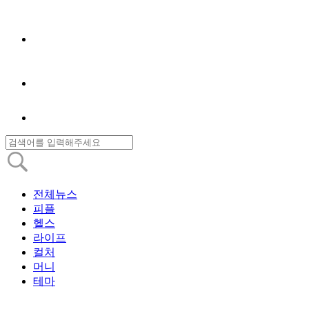
전체뉴스
피플
헬스
라이프
컬처
머니
테마