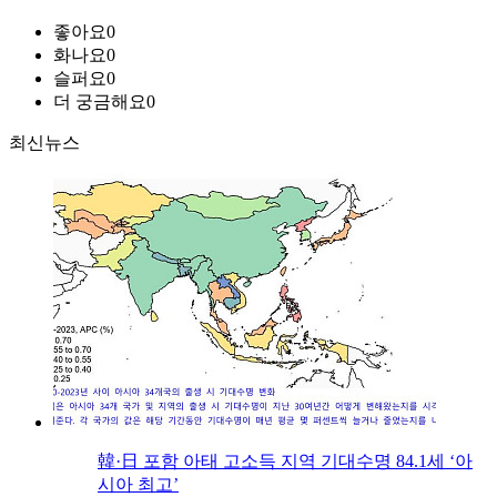
좋아요
0
화나요
0
슬퍼요
0
더 궁금해요
0
최신뉴스
韓·日 포함 아태 고소득 지역 기대수명 84.1세 ‘아
시아 최고’