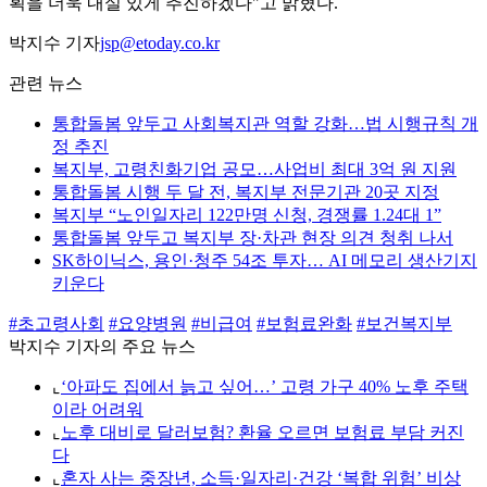
획을 더욱 내실 있게 추진하겠다"고 밝혔다.
박지수 기자
jsp@etoday.co.kr
관련 뉴스
통합돌봄 앞두고 사회복지관 역할 강화…법 시행규칙 개
정 추진
복지부, 고령친화기업 공모…사업비 최대 3억 원 지원
통합돌봄 시행 두 달 전, 복지부 전문기관 20곳 지정
복지부 “노인일자리 122만명 신청, 경쟁률 1.24대 1”
통합돌봄 앞두고 복지부 장·차관 현장 의견 청취 나서
SK하이닉스, 용인·청주 54조 투자… AI 메모리 생산기지
키운다
#초고령사회
#요양병원
#비급여
#보험료완화
#보건복지부
박지수 기자의 주요 뉴스
⌞
‘아파도 집에서 늙고 싶어…’ 고령 가구 40% 노후 주택
이라 어려워
⌞
노후 대비로 달러보험? 환율 오르면 보험료 부담 커진
다
⌞
혼자 사는 중장년, 소득·일자리·건강 ‘복합 위험’ 비상