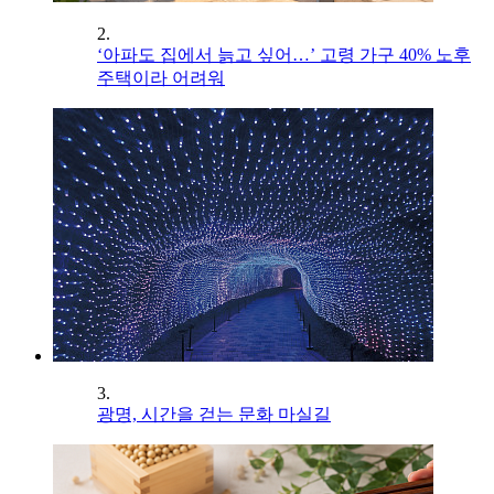
2.
‘아파도 집에서 늙고 싶어…’ 고령 가구 40% 노후
주택이라 어려워
3.
광명, 시간을 걷는 문화 마실길