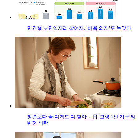
민간형 노인일자리 참여자, ‘배움 의지’도 높았다
청년보다 술·디저트 더 찾아… 日 '고령 1인 가구'의
반전 식탁