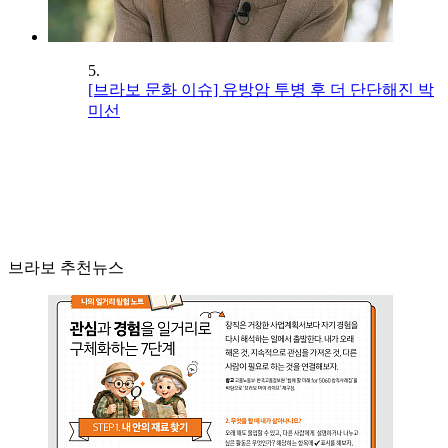
5.
[브라보 문화 이슈] 유방암 투병 후 더 단단해진 박
미선
브라보 추천뉴스