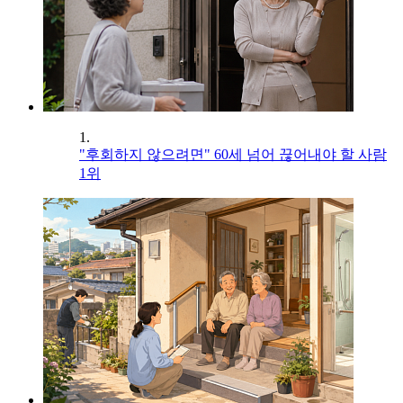
1.
"후회하지 않으려면" 60세 넘어 끊어내야 할 사람
1위