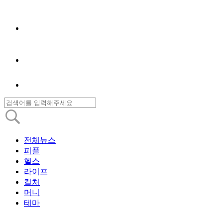
전체뉴스
피플
헬스
라이프
컬처
머니
테마