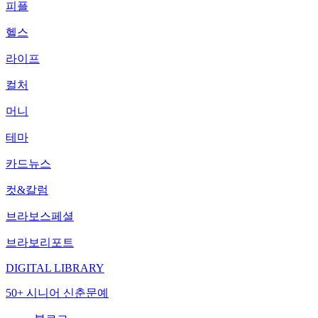
피플
헬스
라이프
컬처
머니
테마
카드뉴스
컷&칼럼
브라보스페셜
브라보리포트
DIGITAL LIBRARY
50+ 시니어 신춘문예