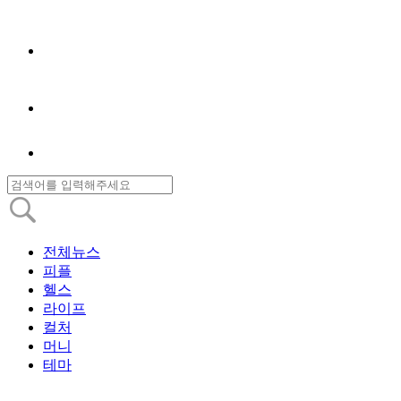
전체뉴스
피플
헬스
라이프
컬처
머니
테마