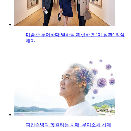
미술관 투어하다 발바닥 찌릿하면 ‘이 질환’ 의심
해야
파킨슨병과 헷갈리는 치매, 루이소체 치매