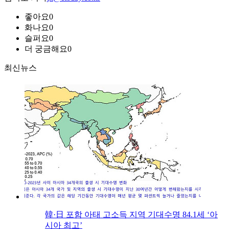
좋아요
0
화나요
0
슬퍼요
0
더 궁금해요
0
최신뉴스
韓·日 포함 아태 고소득 지역 기대수명 84.1세 ‘아
시아 최고’