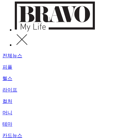
전체뉴스
피플
헬스
라이프
컬처
머니
테마
카드뉴스