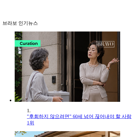
브라보 인기뉴스
1.
"후회하지 않으려면" 60세 넘어 끊어내야 할 사람
1위