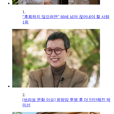
1.
"후회하지 않으려면" 60세 넘어 끊어내야 할 사람
1위
2.
[브라보 문화 이슈] 유방암 투병 후 더 단단해진 박
미선