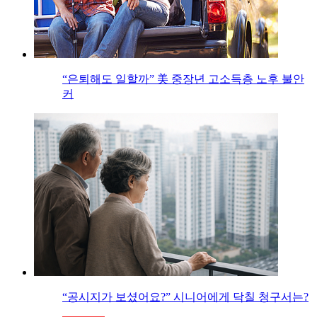
“은퇴해도 일할까” 美 중장년 고소득층 노후 불안
커
“공시지가 보셨어요?” 시니어에게 닥칠 청구서는?