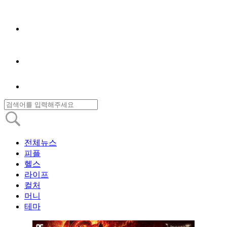
전체뉴스
피플
헬스
라이프
컬처
머니
테마