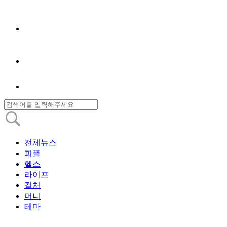
전체뉴스
피플
헬스
라이프
컬처
머니
테마