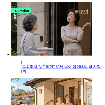
1.
"후회하지 않으려면" 60세 넘어 끊어내야 할 사람
1위