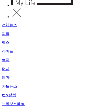
전체뉴스
피플
헬스
라이프
컬처
머니
테마
카드뉴스
컷&칼럼
브라보스페셜