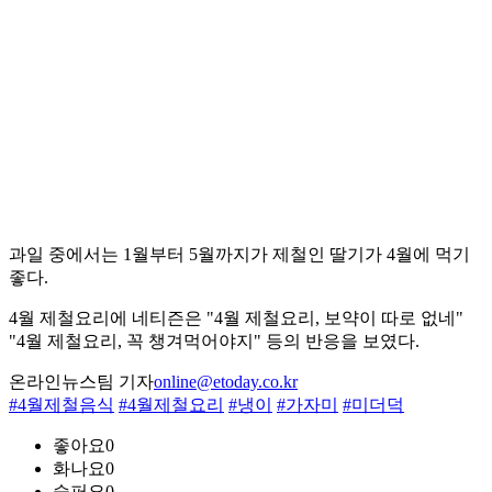
과일 중에서는 1월부터 5월까지가 제철인 딸기가 4월에 먹기
좋다.
4월 제철요리에 네티즌은 "4월 제철요리, 보약이 따로 없네"
"4월 제철요리, 꼭 챙겨먹어야지" 등의 반응을 보였다.
온라인뉴스팀 기자
online@etoday.co.kr
#4월제철음식
#4월제철요리
#냉이
#가자미
#미더덕
좋아요
0
화나요
0
슬퍼요
0