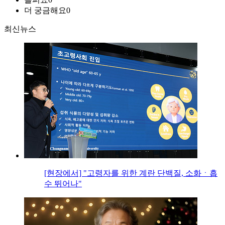
더 궁금해요
0
최신뉴스
[현장에서] "고령자를 위한 계란 단백질, 소화ㆍ흡
수 뛰어나"