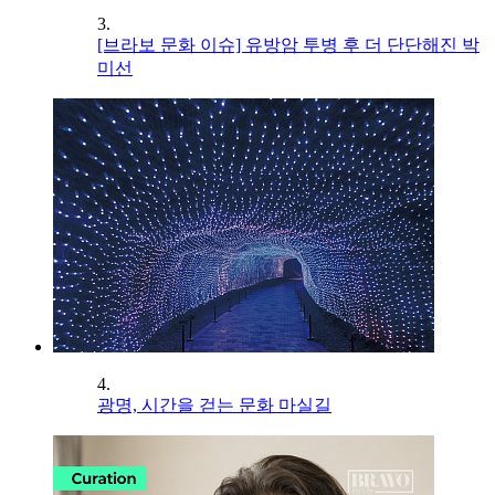
3.
[브라보 문화 이슈] 유방암 투병 후 더 단단해진 박
미선
4.
광명, 시간을 걷는 문화 마실길