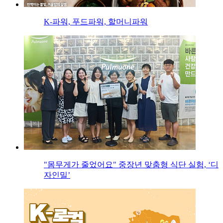
K-파워, 푸드파워, 할머니파워
"몸무게가 줄었어요" 중장년 맞춤형 식단 실험, ‘디
자인밀’