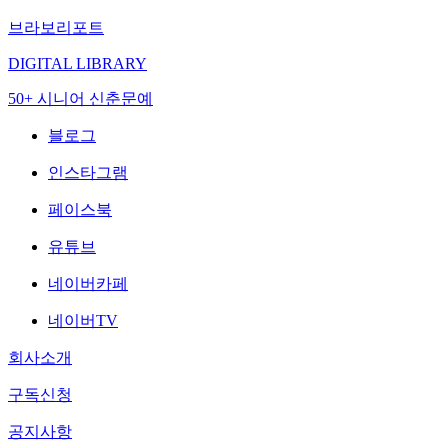
브라보리포트
DIGITAL LIBRARY
50+ 시니어 신춘문예
블로그
인스타그램
페이스북
유튜브
네이버카페
네이버TV
회사소개
구독신청
공지사항