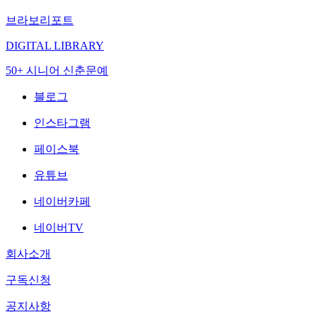
브라보리포트
DIGITAL LIBRARY
50+ 시니어 신춘문예
블로그
인스타그램
페이스북
유튜브
네이버카페
네이버TV
회사소개
구독신청
공지사항