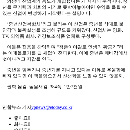
와중에 산업계의 음모가 개입했다는 게 저자의 분석이다. 중
년을 무기력과 쇠퇴의 시기로 못박아놓아야만 수익을 올릴 수
있는 산업이 번성하기 시작했다는 설명이다.
‘중년산업복합체’라고 불리는 이 산업은 중년을 상대로 불
안감과 불확실성을 조성해 규모를 키워갔다. 산업체는 영화,
TV, 의약품 회사, 건강보조식품 업체로 구성됐다.
이들은 젊음을 찬양하며 “청춘이야말로 인생의 황금기”라
는 이데올로기를 쉴 새없이 전파한다. 이에 중년은 패배감에서
벗어나려고 지갑을 연다.
중년을 앞두거나 중년기를 지나고 있다는 이유로 우울함에
빠져 있다면 이 책을읽으면서 신선함을 느낄 수 있지 않을까.
권혁 옮김. 돋을새김. 384쪽. 1만7천원.
연합뉴스 기자
ypnews@etoday.co.kr
좋아요
0
화나요
0