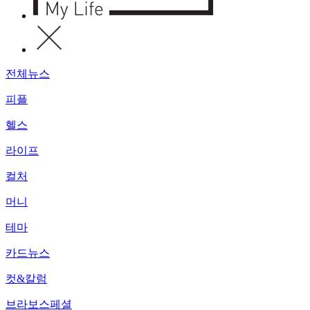
전체뉴스
피플
헬스
라이프
컬처
머니
테마
카드뉴스
컷&칼럼
브라보스페셜