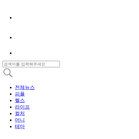
전체뉴스
피플
헬스
라이프
컬처
머니
테마