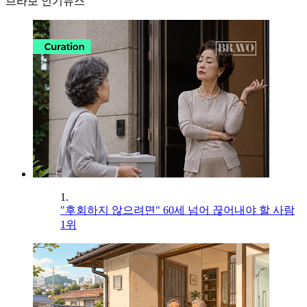
브라보 인기뉴스
1.
"후회하지 않으려면" 60세 넘어 끊어내야 할 사람
1위