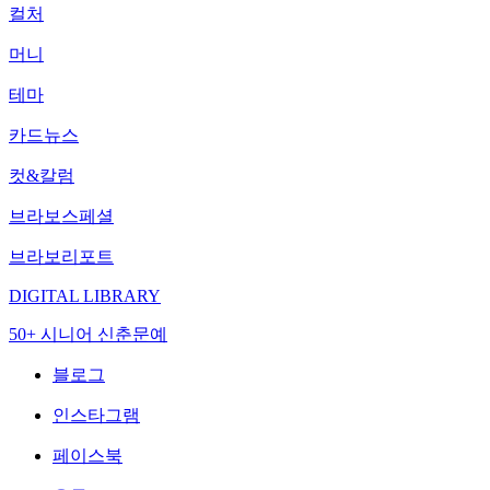
컬처
머니
테마
카드뉴스
컷&칼럼
브라보스페셜
브라보리포트
DIGITAL LIBRARY
50+ 시니어 신춘문예
블로그
인스타그램
페이스북