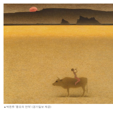
▲박돈作 '풍요의 언덕' (경기일보 제공)