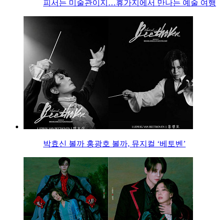
피서는 미술관이지…휴가지에서 만나는 예술 여행
박효신 볼까 홍광호 볼까, 뮤지컬 ‘베토벤’