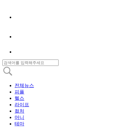
전체뉴스
피플
헬스
라이프
컬처
머니
테마