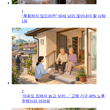
1.
"후회하지 않으려면" 60세 넘어 끊어내야 할 사람
1위
2.
‘아파도 집에서 늙고 싶어…’ 고령 가구 40% 노후
주택이라 어려워