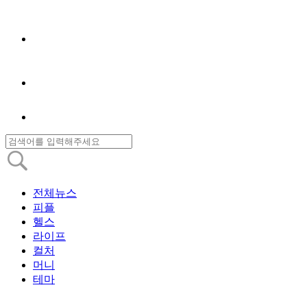
전체뉴스
피플
헬스
라이프
컬처
머니
테마