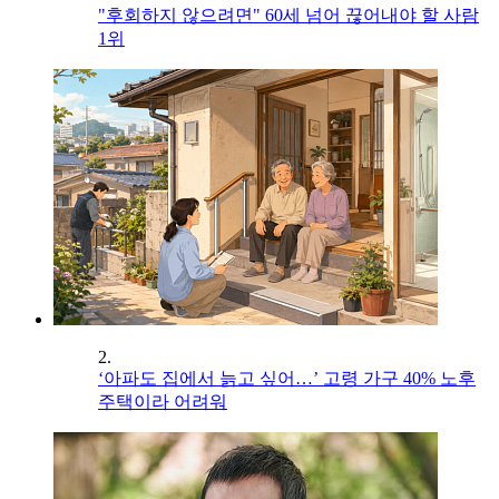
"후회하지 않으려면" 60세 넘어 끊어내야 할 사람
1위
2.
‘아파도 집에서 늙고 싶어…’ 고령 가구 40% 노후
주택이라 어려워