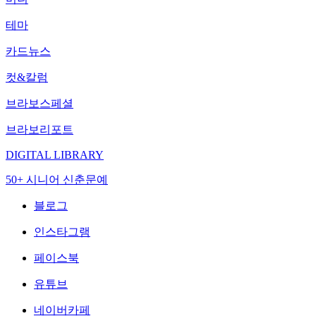
테마
카드뉴스
컷&칼럼
브라보스페셜
브라보리포트
DIGITAL LIBRARY
50+ 시니어 신춘문예
블로그
인스타그램
페이스북
유튜브
네이버카페