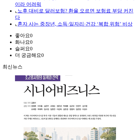
이라 어려워
⌞
노후 대비로 달러보험? 환율 오르면 보험료 부담 커진
다
⌞
혼자 사는 중장년, 소득·일자리·건강 ‘복합 위험’ 비상
좋아요
0
화나요
0
슬퍼요
0
더 궁금해요
0
최신뉴스