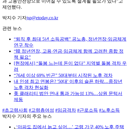
과 고용안전망으로 이어질 수 있도록 설계될 필요가 있다”고
제언했다.
박지수 기자
jsp@etoday.co.kr
관련 뉴스
“퇴직 후 최대 5년 소득공백” 공노총, 정년연장·임금체계
연구 착수
“韓 정년연장, 고용·연금·임금체계 함께 고려한 종합 정
책 필요”
[현장에서] “돌봄 느는데 돈이 없다” 지역별 돌봄 격차 우
려
“76세 이상 69% 빈곤” 50대부터 시작된 노후 격차
내 인생 최고 연봉은? '50대' 이후의 슬픈 하락…중장년
노후 격차 현실화
美 클래리티 법안 연내 통과 가능성 13%…상원 문턱서
제동
#초고령사회
#고령층여성
#임금격차
#근로소득
#노후소득
박지수 기자의 주요 뉴스
⌞
‘아파도 집에서 늙고 싶어…’ 고령 가구 40% 노후 주택