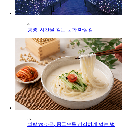
4.
광명, 시간을 걷는 문화 마실길
5.
설탕 vs 소금, 콩국수를 건강하게 먹는 법