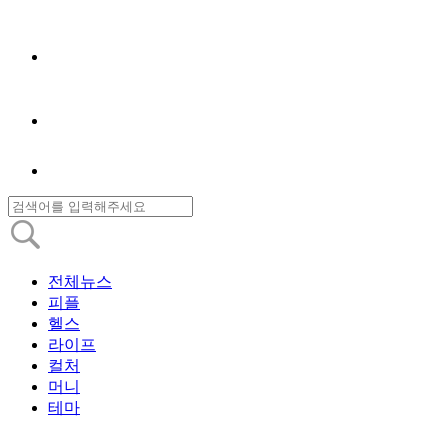
전체뉴스
피플
헬스
라이프
컬처
머니
테마