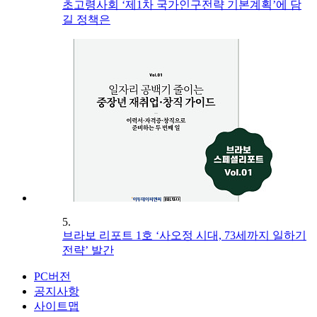
초고령사회 ‘제1차 국가인구전략 기본계획’에 담
길 정책은
5.
브라보 리포트 1호 ‘사오정 시대, 73세까지 일하기
전략’ 발간
PC버전
공지사항
사이트맵