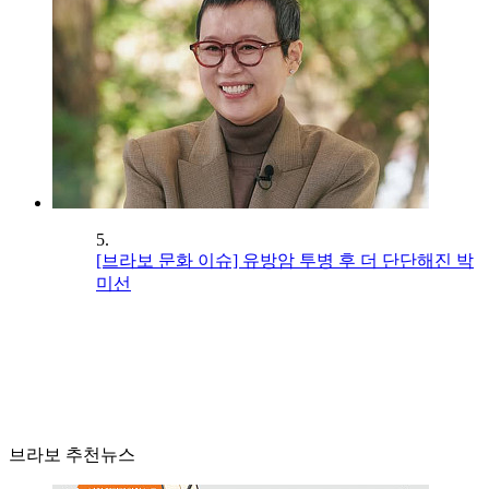
5.
[브라보 문화 이슈] 유방암 투병 후 더 단단해진 박
미선
브라보 추천뉴스