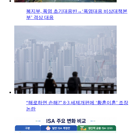
복지부, 폭염 초기대응반→‘폭염대응 비상대책본
부’ 격상 대응
“해로하면 손해?” 8·3 세제개편에 ‘황혼이혼’ 조장
논란