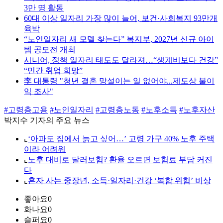
3만 명 활동
60대 이상 일자리 가장 많이 늘어, 보건·사회복지 93만개
육박
“노인일자리 새 모델 찾는다” 복지부, 2027년 신규 아이
템 공모전 개최
시니어, 정책 일자리 태도도 달라져…“생계비보다 건강”
“민간 취업 희망”
李 대통령 "청년 결혼 망설이는 일 없어야...제도상 불이
익 조사"
#고령층고용
#노인일자리
#고령층노동
#노후소득
#노후자산
박지수 기자의 주요 뉴스
⌞
‘아파도 집에서 늙고 싶어…’ 고령 가구 40% 노후 주택
이라 어려워
⌞
노후 대비로 달러보험? 환율 오르면 보험료 부담 커진
다
⌞
혼자 사는 중장년, 소득·일자리·건강 ‘복합 위험’ 비상
좋아요
0
화나요
0
슬퍼요
0