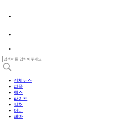
전체뉴스
피플
헬스
라이프
컬처
머니
테마