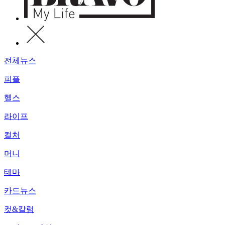
전체뉴스
피플
헬스
라이프
컬처
머니
테마
카드뉴스
컷&칼럼