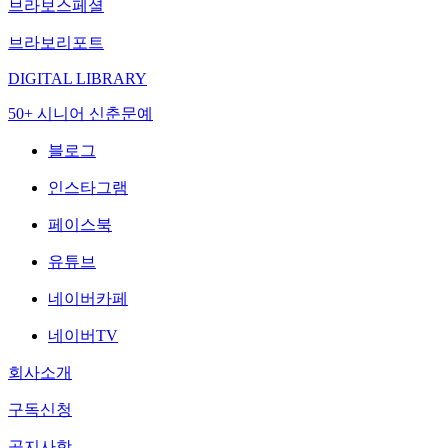
브라보스페셜
브라보리포트
DIGITAL LIBRARY
50+ 시니어 신춘문예
블로그
인스타그램
페이스북
유튜브
네이버카페
네이버TV
회사소개
구독신청
공지사항