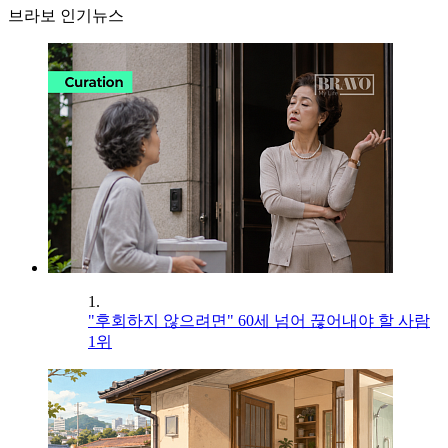
브라보 인기뉴스
1.
"후회하지 않으려면" 60세 넘어 끊어내야 할 사람
1위