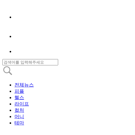
전체뉴스
피플
헬스
라이프
컬처
머니
테마