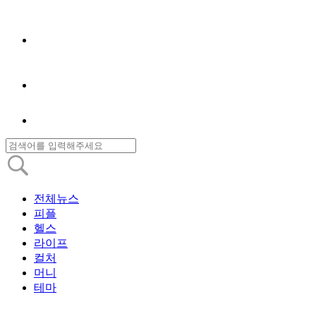
전체뉴스
피플
헬스
라이프
컬처
머니
테마