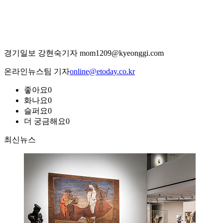
경기일보 강현숙기자 mom1209@kyeonggi.com
온라인뉴스팀 기자
online@etoday.co.kr
좋아요
0
화나요
0
슬퍼요
0
더 궁금해요
0
최신뉴스