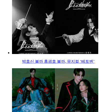
박효신 볼까 홍광호 볼까, 뮤지컬 ‘베토벤’