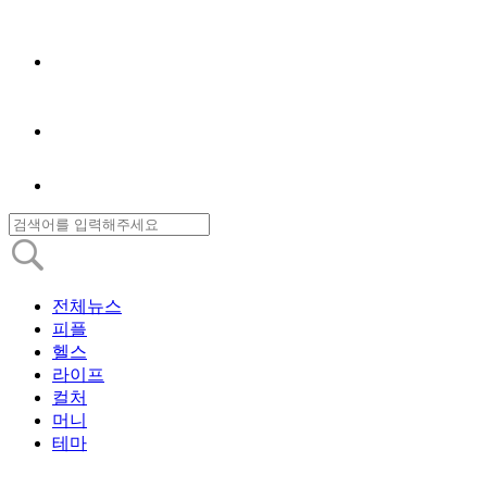
전체뉴스
피플
헬스
라이프
컬처
머니
테마