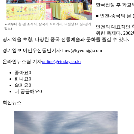
한국전쟁 후 화교의
■ 인천-중국의 날
▲위부터 청•일 조계지, 삼국지 벽화거리, 의선당 (사진=경기
인천의 대표적인 
일보)
위한 축제다. 200
명지역을 초청, 다양한 중국 전통예술과 문화를 즐길 수 있다.
경기일보 이민우신동민기자 lmw@kyeonggi.com
온라인뉴스팀 기자
online@etoday.co.kr
좋아요
0
화나요
0
슬퍼요
0
더 궁금해요
0
최신뉴스