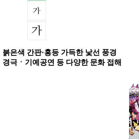
붉은색 간판·홍등 가득한 낯선 풍경
경극ㆍ기예공연 등 다양한 문화 접해