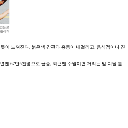
국인들로
나들이객
온 듯이 느껴진다. 붉은색 간판과 홍등이 내걸리고, 음식점이나 진
년엔 67만5천명으로 급증, 최근엔 주말이면 거리는 발 디딜 틈