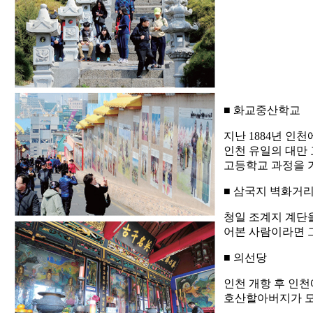
■ 화교중산학교
지난 1884년 인
인천 유일의 대만 
고등학교 과정을 가
■ 삼국지 벽화거
청일 조계지 계단
어본 사람이라면 그
■ 의선당
인천 개항 후 인
호산할아버지가 모셔