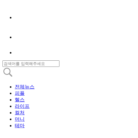
전체뉴스
피플
헬스
라이프
컬처
머니
테마