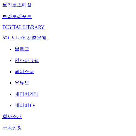
브라보스페셜
브라보리포트
DIGITAL LIBRARY
50+ 시니어 신춘문예
블로그
인스타그램
페이스북
유튜브
네이버카페
네이버TV
회사소개
구독신청