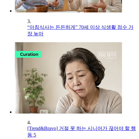
3.
“아침식사는 든든하게” 70세 이상 식생활 점수 가
장 높아
4.
[Trend&Bravo] 거절 못 하는 시니어가 끊어야 할 행
동 5