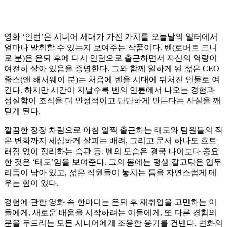
영화 ‘인턴’은 시니어 세대가 가진 가치를 오늘날의 일터에서
얼마나 발휘할 수 있는지 보여주는 작품이다. 벤(로버트 드니
로 분)은 은퇴 후에 다시 인턴으로 출근하면서 자신의 역량이
여전히 살아 있음을 증명한다. 그와 함께 일하게 된 젊은 CEO
줄스(앤 해서웨이 분)는 처음에 벤을 시대에 뒤처진 인물로 여
긴다. 하지만 시간이 지날수록 벤의 연륜에서 나오는 경험과
성실함이 조직을 더 안정적이고 단단하게 만든다는 사실을 깨
닫게 된다.
깔끔한 정장 차림으로 아침 일찍 출근하는 태도와 팀원들의 작
은 변화까지 세심하게 살피는 배려, 그리고 문서 하나도 흐트
러짐 없이 정리하는 습관 등. 벤의 모습은 결국 나이보다 중요
한 것은 ‘태도’임을 보여준다. 그의 몸에는 평생 갈고닦은 업무
리듬이 남아 있고, 젊은 직원들이 놓치는 틈을 자연스럽게 메
우는 힘이 있다.
경험에 관한 영화 속 한마디는 은퇴 후 재취업을 고민하는 이
들에게, 새로운 배움을 시작하려는 이들에게, 또 다른 경험의
문을 두드리는 모든 시니어에게 조용한 용기를 건넨다. 변화의