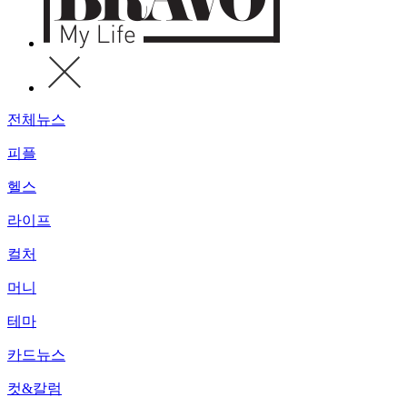
전체뉴스
피플
헬스
라이프
컬처
머니
테마
카드뉴스
컷&칼럼