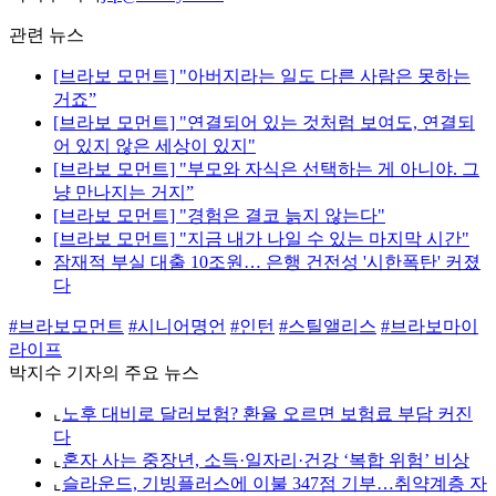
관련 뉴스
[브라보 모먼트] "아버지라는 일도 다른 사람은 못하는
거죠”
[브라보 모먼트] "연결되어 있는 것처럼 보여도, 연결되
어 있지 않은 세상이 있지"
[브라보 모먼트] "부모와 자식은 선택하는 게 아니야. 그
냥 만나지는 거지”
[브라보 모먼트] "경험은 결코 늙지 않는다"
[브라보 모먼트] "지금 내가 나일 수 있는 마지막 시간"
잠재적 부실 대출 10조원… 은행 건전성 '시한폭탄' 커졌
다
#브라보모먼트
#시니어명언
#인턴
#스틸앨리스
#브라보마이
라이프
박지수 기자의 주요 뉴스
⌞
노후 대비로 달러보험? 환율 오르면 보험료 부담 커진
다
⌞
혼자 사는 중장년, 소득·일자리·건강 ‘복합 위험’ 비상
⌞
슬라운드, 기빙플러스에 이불 347점 기부…취약계층 자