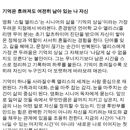
기억은 흐려져도 여전히 남아 있는 나 자신
영화 ‘스틸 앨리스’는 시니어의 삶을 ‘기억의 상실’이라는 가장
두려운 지점에서 바라본다. 존경받던 언어학 교수 앨리스(줄
리앤 무어 분)는 초기 알츠하이머 진단을 받으며 자신이 쌓아
온 정체성과 역할이 서서히 흔들리는 경험을 한다. 단어를 잊
고, 길을 헤매고, 문장이 끊기는 순간이 반복된다. 앨리스에게
가장 큰 두려움은 기억의 상실 그 자체보다 ‘나답게 살 수 없을
지도 모른다’는 불안이다. 그는 무너지기보다 남은 시간을 스
스로 정리하고 기록하며 하루를 붙든다. 기억이 흐려질수록 오
히려 자신이 누구인지 더 또렷하게 바라보려 애쓴다.
기억이 하나둘 사라질수록 앨리스의 세계는 사람 중심으로 재
편된다. 가족과의 대화, 손을 마주 잡는 감각, 눈을 마주치는 순
간이 삶의 중심이 된다. 영화는 시니어 독자에게 묻는다. 앞으
로 잃어갈 것들 속에서 무엇만큼은 끝까지 지키고 싶은지, 지
금의 나는 어떤 말로 자신을 정의할 수 있는지. 인생 후반부를
만드는 힘은 완벽한 기억이 아니라 자신을 지키려는 태도와 곁
을 채우는 관계에 있음을 조용히 전한다. 지금의 시간이 ‘내가
나일 수 있는 마지막 시간’이 아니라 ‘새로운 나로 이어지는 첫