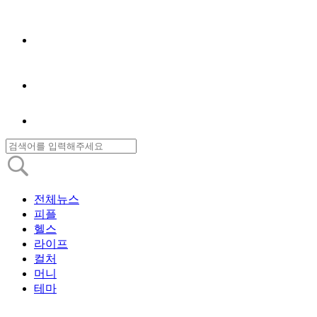
전체뉴스
피플
헬스
라이프
컬처
머니
테마