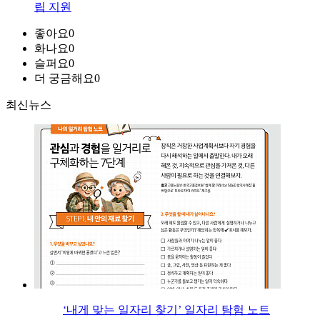
립 지원
좋아요
0
화나요
0
슬퍼요
0
더 궁금해요
0
최신뉴스
‘내게 맞는 일자리 찾기’ 일자리 탐험 노트