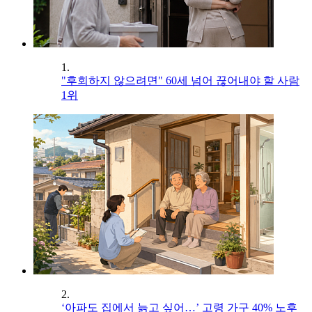
1.
"후회하지 않으려면" 60세 넘어 끊어내야 할 사람
1위
2.
‘아파도 집에서 늙고 싶어…’ 고령 가구 40% 노후