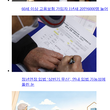
60세 이상 고용보험 가입자 1년새 20만6000명 늘어
정년연장 입법 ‘상반기 무산’, 연내 입법 가능성에
쏠린 눈