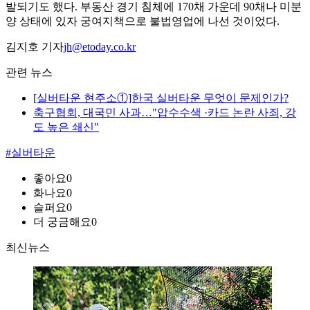
발되기도 했다. 부동산 경기 침체에 170채 가운데 90채나 미분
양 상태에 있자 궁여지책으로 불법영업에 나선 것이었다.
김지호 기자
jh@etoday.co.kr
관련 뉴스
[실버타운 현주소①]한국 실버타운 무엇이 문제인가?
축구협회, 대국민 사과…"압수수색 ·카드 논란 사죄, 강
도 높은 쇄신"
#실버타운
좋아요
0
화나요
0
슬퍼요
0
더 궁금해요
0
최신뉴스