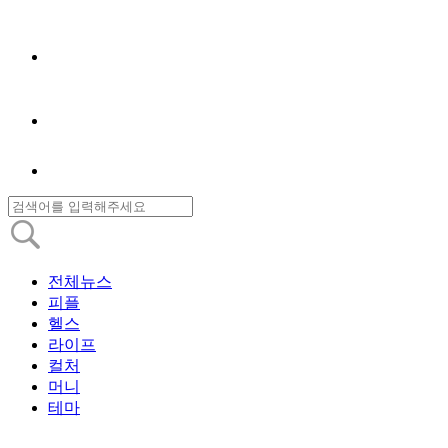
전체뉴스
피플
헬스
라이프
컬처
머니
테마