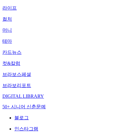
라이프
컬처
머니
테마
카드뉴스
컷&칼럼
브라보스페셜
브라보리포트
DIGITAL LIBRARY
50+ 시니어 신춘문예
블로그
인스타그램