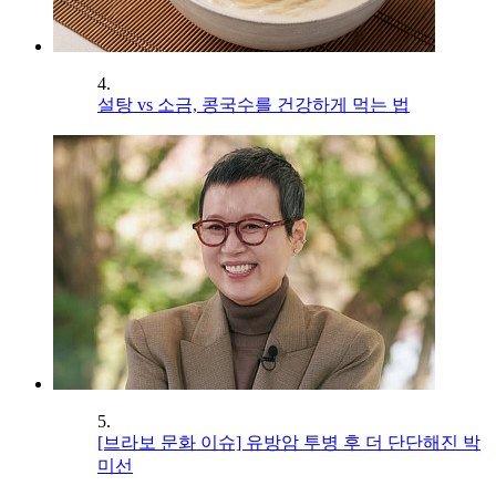
4.
설탕 vs 소금, 콩국수를 건강하게 먹는 법
5.
[브라보 문화 이슈] 유방암 투병 후 더 단단해진 박
미선