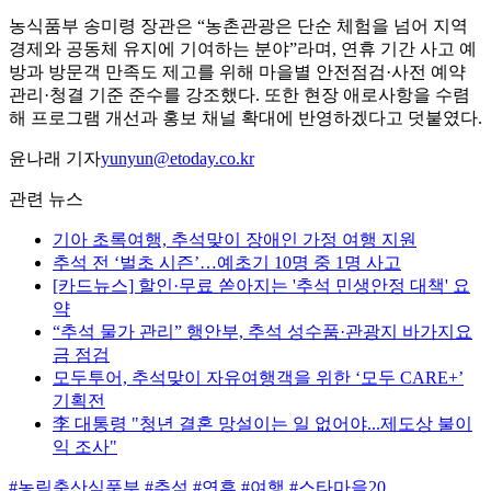
농식품부 송미령 장관은 “농촌관광은 단순 체험을 넘어 지역
경제와 공동체 유지에 기여하는 분야”라며, 연휴 기간 사고 예
방과 방문객 만족도 제고를 위해 마을별 안전점검·사전 예약
관리·청결 기준 준수를 강조했다. 또한 현장 애로사항을 수렴
해 프로그램 개선과 홍보 채널 확대에 반영하겠다고 덧붙였다.
윤나래 기자
yunyun@etoday.co.kr
관련 뉴스
기아 초록여행, 추석맞이 장애인 가정 여행 지원
추석 전 ‘벌초 시즌’…예초기 10명 중 1명 사고
[카드뉴스] 할인·무료 쏟아지는 '추석 민생안정 대책' 요
약
“추석 물가 관리” 행안부, 추석 성수품·관광지 바가지요
금 점검
모두투어, 추석맞이 자유여행객을 위한 ‘모두 CARE+’
기획전
李 대통령 "청년 결혼 망설이는 일 없어야...제도상 불이
익 조사"
#농림축산식품부
#추석
#연휴
#여행
#스타마을20