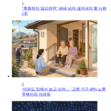
1.
"후회하지 않으려면" 60세 넘어 끊어내야 할 사람
1위
2.
‘아파도 집에서 늙고 싶어…’ 고령 가구 40% 노후
주택이라 어려워