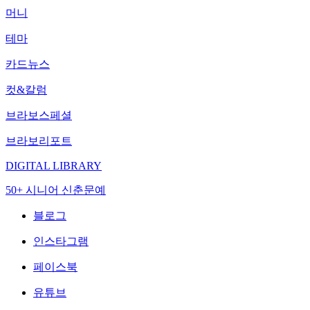
머니
테마
카드뉴스
컷&칼럼
브라보스페셜
브라보리포트
DIGITAL LIBRARY
50+ 시니어 신춘문예
블로그
인스타그램
페이스북
유튜브