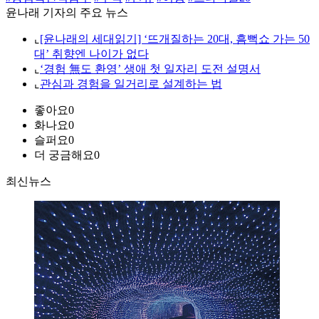
윤나래 기자의 주요 뉴스
⌞
[윤나래의 세대읽기] ‘뜨개질하는 20대, 흠뻑쇼 가는 50
대’ 취향엔 나이가 없다
⌞
‘경험 無도 환영’ 생애 첫 일자리 도전 설명서
⌞
관심과 경험을 일거리로 설계하는 법
좋아요
0
화나요
0
슬퍼요
0
더 궁금해요
0
최신뉴스