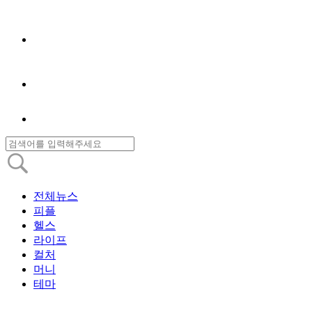
전체뉴스
피플
헬스
라이프
컬처
머니
테마