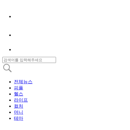
전체뉴스
피플
헬스
라이프
컬처
머니
테마