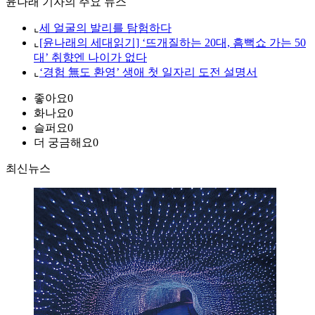
윤나래 기자의 주요 뉴스
⌞
세 얼굴의 발리를 탐험하다
⌞
[윤나래의 세대읽기] ‘뜨개질하는 20대, 흠뻑쇼 가는 50
대’ 취향엔 나이가 없다
⌞
‘경험 無도 환영’ 생애 첫 일자리 도전 설명서
좋아요
0
화나요
0
슬퍼요
0
더 궁금해요
0
최신뉴스