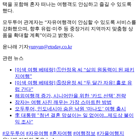
택을 포함해 혼자 떠나는 여행객도 안심하고 즐길 수 있도록
했다.
모두투어 관계자는 “자유여행객이 안심할 수 있도록 서비스를
강화했으며, 향후 유럽·미주 등 중장거리 지역까지 맞춤형 상
품을 확대할 계획”이라고 밝혔다.
윤나래 기자
yunyun@etoday.co.kr
관련 뉴스
[이색 여행 베테랑] ①안정옥 씨 “삶의 원동력이 된 패키
지여행”
[이색 여행 베테랑] ⑤장윤정 씨 “두 달간 자유! 홀로 유
럽 간다”
해외여행객 증가, 시니어만을 위한 ‘카드 선택’ 전략
잠자는 여행 사진 깨우는 가장 스마트한 방법
모두투어, 인도네시아 숨은 낙원 ‘마나도’ 여행 출시
李 대통령 "청년 결혼 망설이는 일 없어야...제도상 불이
익 조사"
#모두투어
#자유여행
#혼자여행
#여행정보
#가을여행지