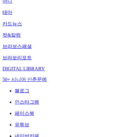
머니
테마
카드뉴스
컷&칼럼
브라보스페셜
브라보리포트
DIGITAL LIBRARY
50+ 시니어 신춘문예
블로그
인스타그램
페이스북
유튜브
네이버카페