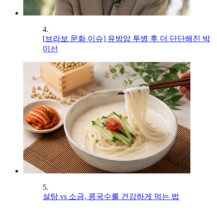
4.
[브라보 문화 이슈] 유방암 투병 후 더 단단해진 박
미선
5.
설탕 vs 소금, 콩국수를 건강하게 먹는 법