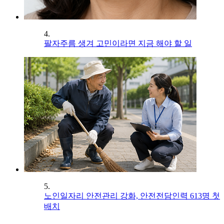
4.
팔자주름 생겨 고민이라면 지금 해야 할 일
5.
노인일자리 안전관리 강화, 안전전담인력 613명 첫
배치