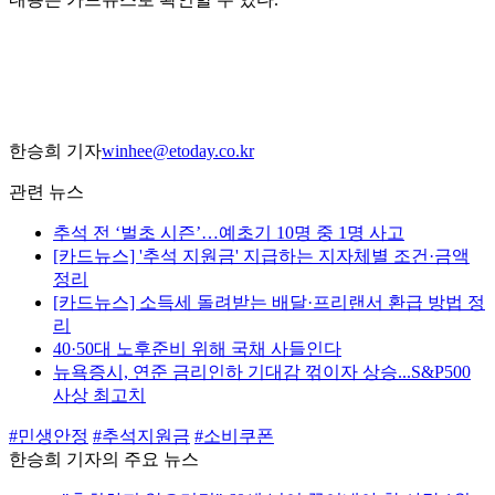
한승희 기자
winhee@etoday.co.kr
관련 뉴스
추석 전 ‘벌초 시즌’…예초기 10명 중 1명 사고
[카드뉴스] '추석 지원금' 지급하는 지자체별 조건·금액
정리
[카드뉴스] 소득세 돌려받는 배달·프리랜서 환급 방법 정
리
40·50대 노후준비 위해 국채 사들인다
뉴욕증시, 연준 금리인하 기대감 꺾이자 상승...S&P500
사상 최고치
#민생안정
#추석지원금
#소비쿠폰
한승희 기자의 주요 뉴스