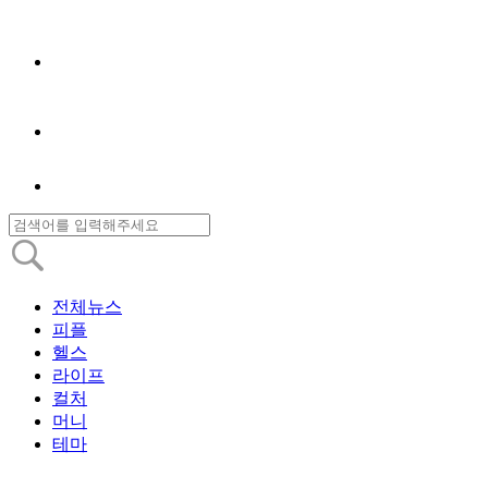
전체뉴스
피플
헬스
라이프
컬처
머니
테마