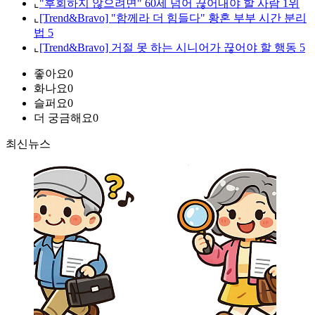
⌞
"후회하지 않으려면" 60세 넘어 끊어내야 할 사람 1위
⌞
[Trend&Bravo] "함께라 더 힘들다" 황혼 부부 시간 분리
법 5
⌞
[Trend&Bravo] 거절 못 하는 시니어가 끊어야 할 행동 5
좋아요
0
화나요
0
슬퍼요
0
더 궁금해요
0
최신뉴스