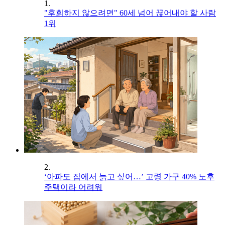
1.
"후회하지 않으려면" 60세 넘어 끊어내야 할 사람
1위
2.
‘아파도 집에서 늙고 싶어…’ 고령 가구 40% 노후
주택이라 어려워