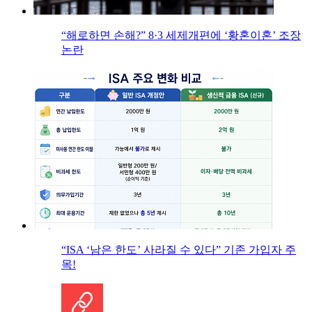
“해로하면 손해?” 8·3 세제개편에 ‘황혼이혼’ 조장
논란
“ISA ‘남은 한도’ 사라질 수 있다” 기존 가입자 주
목!